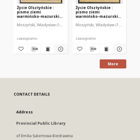
Życie Olsztyńskie :
Życie Olsztyńskie :
Życ
pismo ziemi
pismo ziemi
pi
warmińsko-mazurskiej,
warmińsko-mazurskiej,
wa
1949, nr 73
1949, nr 79
194
Moszyński, Władysław (1922-2001). Red.
Moszyński, Władysław (1922-2001). 
Mroczkowski, Włodzimierz (1
Mos
czasopismo
czasopismo
cz
More
CONTACT DETAILS
Address
Provincial Public Library
of Emilia Sukertowa-Biedrawina