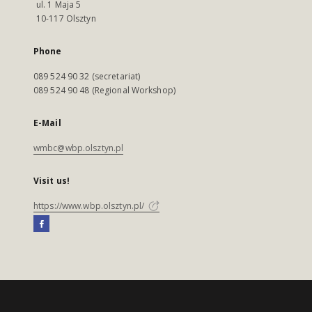
ul. 1 Maja 5
10-117 Olsztyn
Phone
089 524 90 32 (secretariat)
089 524 90 48 (Regional Workshop)
E-Mail
wmbc@wbp.olsztyn.pl
Visit us!
https://www.wbp.olsztyn.pl/