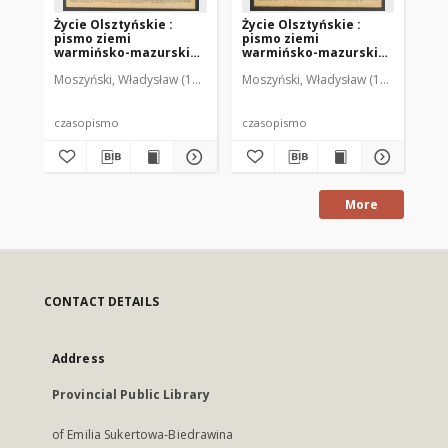
Życie Olsztyńskie :
Życie Olsztyńskie :
Życ
pismo ziemi
pismo ziemi
pi
warmińsko-mazurskiej,
warmińsko-mazurskiej,
wa
1949, nr 73
1949, nr 79
194
Moszyński, Władysław (1922-2001). Red.
Moszyński, Władysław (1922-2001). 
Mroczkowski, Włodzimierz (1
Mos
czasopismo
czasopismo
cz
More
CONTACT DETAILS
Address
Provincial Public Library
of Emilia Sukertowa-Biedrawina