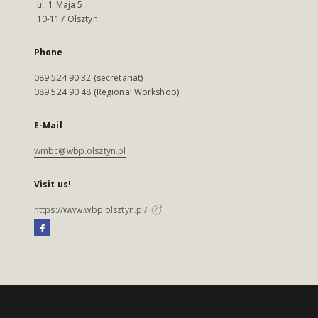
ul. 1 Maja 5
10-117 Olsztyn
Phone
089 524 90 32 (secretariat)
089 524 90 48 (Regional Workshop)
E-Mail
wmbc@wbp.olsztyn.pl
Visit us!
https://www.wbp.olsztyn.pl/