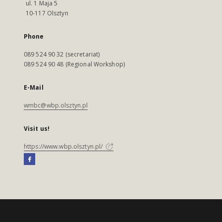
ul. 1 Maja 5
10-117 Olsztyn
Phone
089 524 90 32 (secretariat)
089 524 90 48 (Regional Workshop)
E-Mail
wmbc@wbp.olsztyn.pl
Visit us!
https://www.wbp.olsztyn.pl/