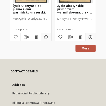
Życie Olsztyńskie :
Życie Olsztyńskie :
Życ
pismo ziemi
pismo ziemi
pi
warmińsko-mazurskiej,
warmińsko-mazurskiej,
wa
1949, nr 73
1949, nr 79
194
Moszyński, Władysław (1922-2001). Red.
Moszyński, Władysław (1922-2001). 
Mroczkowski, Włodzimierz (1
Mos
czasopismo
czasopismo
cz
More
CONTACT DETAILS
Address
Provincial Public Library
of Emilia Sukertowa-Biedrawina