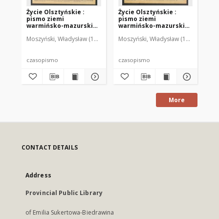
Życie Olsztyńskie :
Życie Olsztyńskie :
Życ
pismo ziemi
pismo ziemi
pi
warmińsko-mazurskiej,
warmińsko-mazurskiej,
wa
1949, nr 73
1949, nr 79
194
Moszyński, Władysław (1922-2001). Red.
Moszyński, Władysław (1922-2001). 
Mroczkowski, Włodzimierz (1
Mos
czasopismo
czasopismo
cz
More
CONTACT DETAILS
Address
Provincial Public Library
of Emilia Sukertowa-Biedrawina