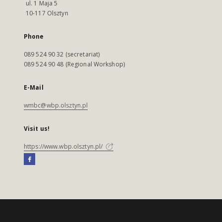
ul. 1 Maja 5
10-117 Olsztyn
Phone
089 524 90 32 (secretariat)
089 524 90 48 (Regional Workshop)
E-Mail
wmbc@wbp.olsztyn.pl
Visit us!
https://www.wbp.olsztyn.pl/