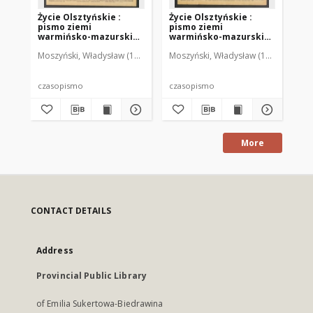
Życie Olsztyńskie :
Życie Olsztyńskie :
Życ
pismo ziemi
pismo ziemi
pi
warmińsko-mazurskiej,
warmińsko-mazurskiej,
wa
1949, nr 73
1949, nr 79
194
Moszyński, Władysław (1922-2001). Red.
Moszyński, Władysław (1922-2001). 
Mroczkowski, Włodzimierz (1
Mos
czasopismo
czasopismo
cz
More
CONTACT DETAILS
Address
Provincial Public Library
of Emilia Sukertowa-Biedrawina