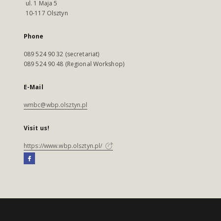
ul. 1 Maja 5
10-117 Olsztyn
Phone
089 524 90 32 (secretariat)
089 524 90 48 (Regional Workshop)
E-Mail
wmbc@wbp.olsztyn.pl
Visit us!
https://www.wbp.olsztyn.pl/