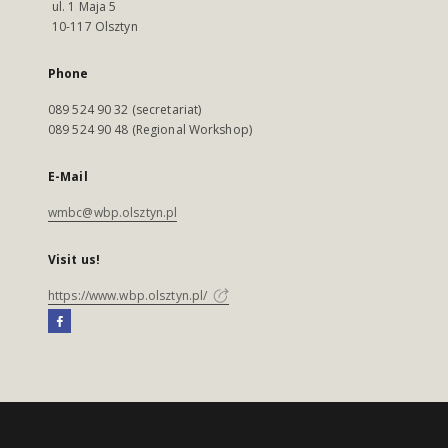
ul. 1 Maja 5
10-117 Olsztyn
Phone
089 524 90 32 (secretariat)
089 524 90 48 (Regional Workshop)
E-Mail
wmbc@wbp.olsztyn.pl
Visit us!
https://www.wbp.olsztyn.pl/