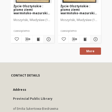
Życie Olsztyńskie :
Życie Olsztyńskie :
Życ
pismo ziemi
pismo ziemi
pi
warmińsko-mazurskiej,
warmińsko-mazurskiej,
wa
1949, nr 73
1949, nr 79
194
Moszyński, Władysław (1922-2001). Red.
Moszyński, Władysław (1922-2001). 
Mroczkowski, Włodzimierz (1
Mos
czasopismo
czasopismo
cz
More
CONTACT DETAILS
Address
Provincial Public Library
of Emilia Sukertowa-Biedrawina