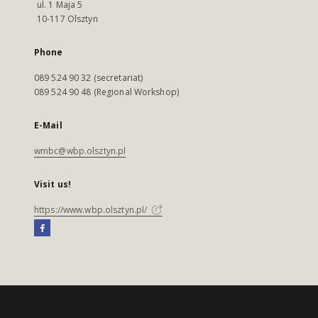
ul. 1 Maja 5
10-117 Olsztyn
Phone
089 524 90 32 (secretariat)
089 524 90 48 (Regional Workshop)
E-Mail
wmbc@wbp.olsztyn.pl
Visit us!
https://www.wbp.olsztyn.pl/