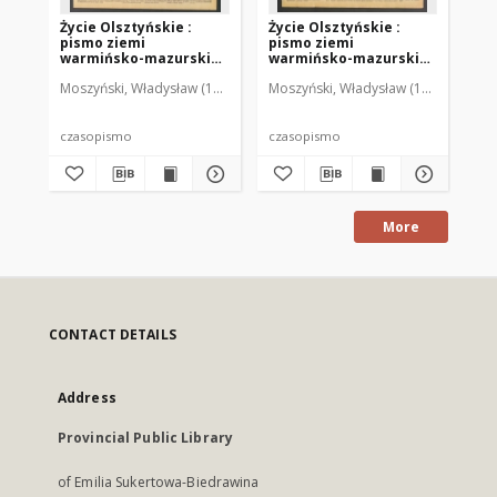
Życie Olsztyńskie :
Życie Olsztyńskie :
Życ
pismo ziemi
pismo ziemi
pi
warmińsko-mazurskiej,
warmińsko-mazurskiej,
wa
1949, nr 73
1949, nr 79
194
Moszyński, Władysław (1922-2001). Red.
Moszyński, Władysław (1922-2001). 
Mroczkowski, Włodzimierz (1
Mos
czasopismo
czasopismo
cz
More
CONTACT DETAILS
Address
Provincial Public Library
of Emilia Sukertowa-Biedrawina