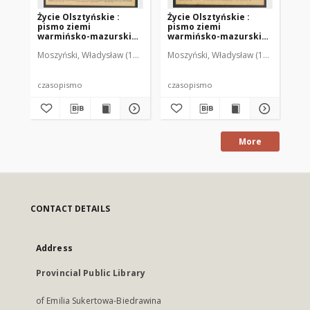
Życie Olsztyńskie :
Życie Olsztyńskie :
Życ
pismo ziemi
pismo ziemi
pi
warmińsko-mazurskiej,
warmińsko-mazurskiej,
wa
1949, nr 73
1949, nr 79
194
Moszyński, Władysław (1922-2001). Red.
Moszyński, Władysław (1922-2001). 
Mroczkowski, Włodzimierz (1
Mos
czasopismo
czasopismo
cz
More
CONTACT DETAILS
Address
Provincial Public Library
of Emilia Sukertowa-Biedrawina