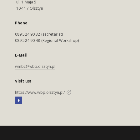
ul. 1 Maja 5
10-117 Olsztyn
Phone
089 524 90 32 (secretariat)
089 524 90 48 (Regional Workshop)
E-Mail
wmbc@wbp.olsztyn.pl
Visit us!
https://www.wbp.olsztyn.pl/