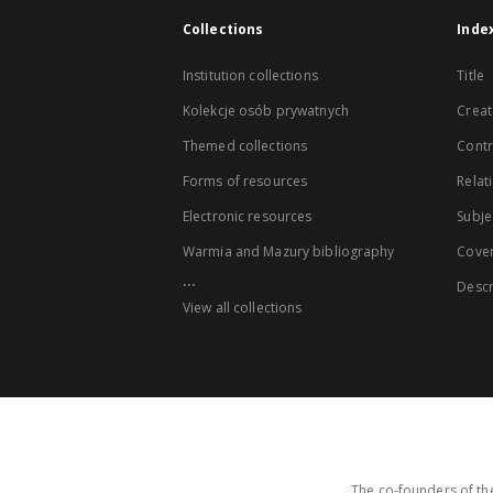
Collections
Inde
Institution collections
Title
Kolekcje osób prywatnych
Creat
Themed collections
Contr
Forms of resources
Relat
Electronic resources
Subje
Warmia and Mazury bibliography
Cove
...
Descr
View all collections
The co-founders of the