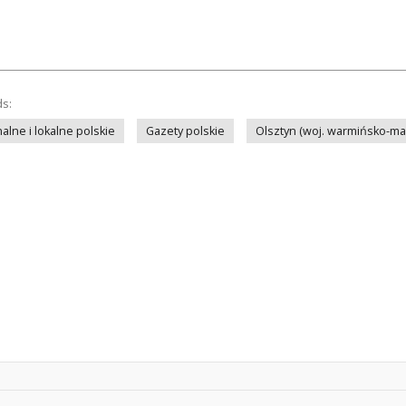
ds:
lne i lokalne polskie
Gazety polskie
Olsztyn (woj. warmińsko-ma