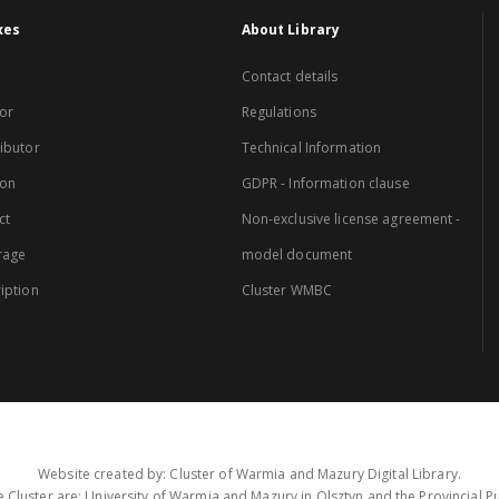
xes
About Library
Contact details
or
Regulations
ibutor
Technical Information
ion
GDPR - Information clause
ct
Non-exclusive license agreement -
rage
model document
iption
Cluster WMBC
Website created by: Cluster of Warmia and Mazury Digital Library.
 Cluster are: University of Warmia and Mazury in Olsztyn and the Provincial Pub