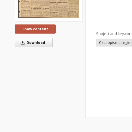
Show content
Subject and keywor
Download
Czasopisma regiona