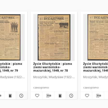
tyńskie : pismo
Życie Olsztyńskie : pismo
Życie Olsztyńsk
mińsko-
ziemi warmińsko-
ziemi warmińsk
 1949, nr 79
mazurskiej, 1949, nr 78
mazurskiej, 1949
Władysław (1922-2001). Red.
wski, Włodzimierz (1902-1971). Red.
Moszyński, Władysław (1922-2001). Red.
Mroczkowski, Włodzimierz (1902-1971). Red.
Osiecki, Andrzej. Red.
Moszyński, Władys
Mroczkowski, 
Osiec
czasopismo
czasopismo