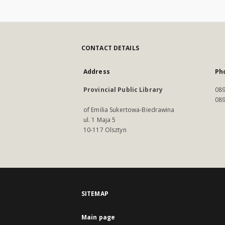
CONTACT DETAILS
Address
Ph
Provincial Public Library
089
089
of Emilia Sukertowa-Biedrawina
ul. 1 Maja 5
10-117 Olsztyn
SITEMAP
Main page