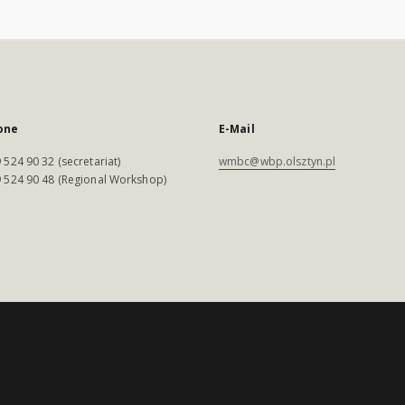
one
E-Mail
 524 90 32 (secretariat)
wmbc@wbp.olsztyn.pl
 524 90 48 (Regional Workshop)