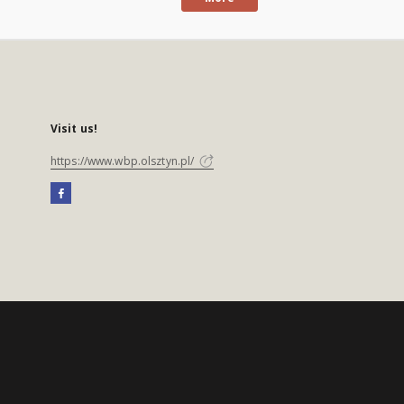
Visit us!
https://www.wbp.olsztyn.pl/