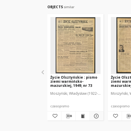
OBJECTS
similar
Życie Olsztyńskie : pismo
Życie Olsz
ziemi warmińsko-
ziemi war
mazurskiej, 1949, nr 73
mazurskiej,
Moszyński, Władysław (1922-2001). Red.
Moszyński, 
Mroczko
czasopismo
czasopismo