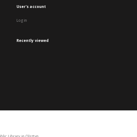
User's account
Log in
Recently viewed
lic Library in Olsztyn.