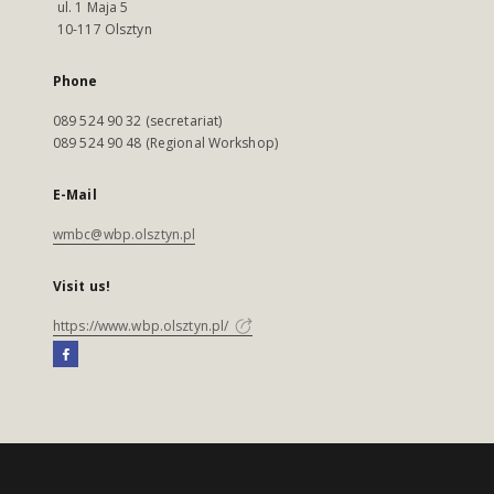
ul. 1 Maja 5
10-117 Olsztyn
Phone
089 524 90 32 (secretariat)
089 524 90 48 (Regional Workshop)
E-Mail
wmbc@wbp.olsztyn.pl
Visit us!
https://www.wbp.olsztyn.pl/