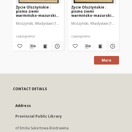
Życie Olsztyńskie :
Życie Olsztyńskie :
Życ
pismo ziemi
pismo ziemi
pi
warmińsko-mazurskiej,
warmińsko-mazurskiej,
wa
1949, nr 73
1949, nr 79
194
Moszyński, Władysław (1922-2001). Red.
Moszyński, Władysław (1922-2001). 
Mroczkowski, Włodzimierz (1
Mos
czasopismo
czasopismo
cz
More
CONTACT DETAILS
Address
Provincial Public Library
of Emilia Sukertowa-Biedrawina