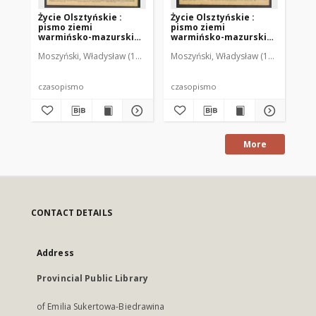
Życie Olsztyńskie :
Życie Olsztyńskie :
Życ
pismo ziemi
pismo ziemi
pi
warmińsko-mazurskiej,
warmińsko-mazurskiej,
wa
1949, nr 73
1949, nr 79
194
Moszyński, Władysław (1922-2001). Red.
Moszyński, Władysław (1922-2001). 
Mroczkowski, Włodzimierz (1
Mos
czasopismo
czasopismo
cz
More
CONTACT DETAILS
Address
Provincial Public Library
of Emilia Sukertowa-Biedrawina