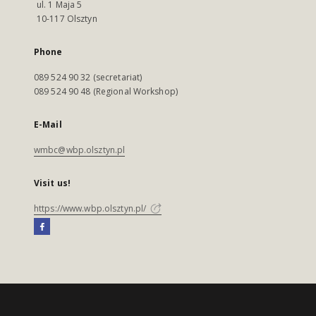
ul. 1 Maja 5
10-117 Olsztyn
Phone
089 524 90 32 (secretariat)
089 524 90 48 (Regional Workshop)
E-Mail
wmbc@wbp.olsztyn.pl
Visit us!
https://www.wbp.olsztyn.pl/