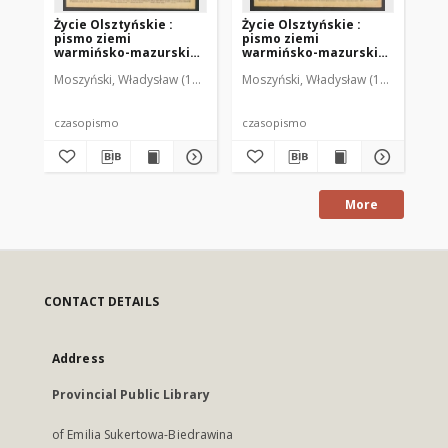
Życie Olsztyńskie :
Życie Olsztyńskie :
Życ
pismo ziemi
pismo ziemi
pi
warmińsko-mazurskiej,
warmińsko-mazurskiej,
wa
1949, nr 73
1949, nr 79
194
Moszyński, Władysław (1922-2001). Red.
Moszyński, Władysław (1922-2001). 
Mroczkowski, Włodzimierz (1
Mos
czasopismo
czasopismo
cz
More
CONTACT DETAILS
Address
Provincial Public Library
of Emilia Sukertowa-Biedrawina