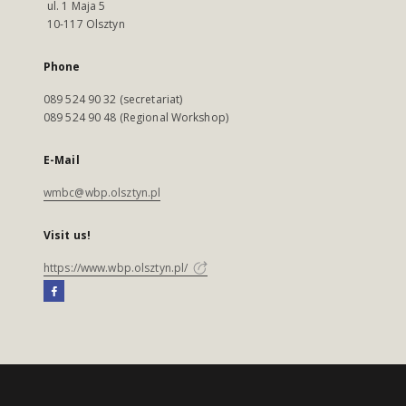
ul. 1 Maja 5
10-117 Olsztyn
Phone
089 524 90 32 (secretariat)
089 524 90 48 (Regional Workshop)
E-Mail
wmbc@wbp.olsztyn.pl
Visit us!
https://www.wbp.olsztyn.pl/