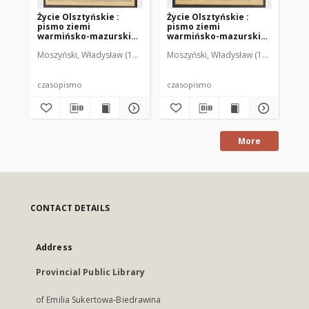
Życie Olsztyńskie :
Życie Olsztyńskie :
Życ
pismo ziemi
pismo ziemi
pi
warmińsko-mazurskiej,
warmińsko-mazurskiej,
wa
1949, nr 73
1949, nr 79
194
Moszyński, Władysław (1922-2001). Red.
Moszyński, Władysław (1922-2001). 
Mroczkowski, Włodzimierz (1
Mos
czasopismo
czasopismo
cz
More
CONTACT DETAILS
Address
Provincial Public Library
of Emilia Sukertowa-Biedrawina