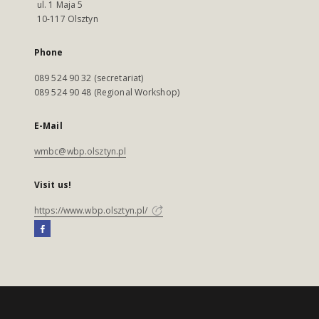
ul. 1 Maja 5
10-117 Olsztyn
Phone
089 524 90 32 (secretariat)
089 524 90 48 (Regional Workshop)
E-Mail
wmbc@wbp.olsztyn.pl
Visit us!
https://www.wbp.olsztyn.pl/