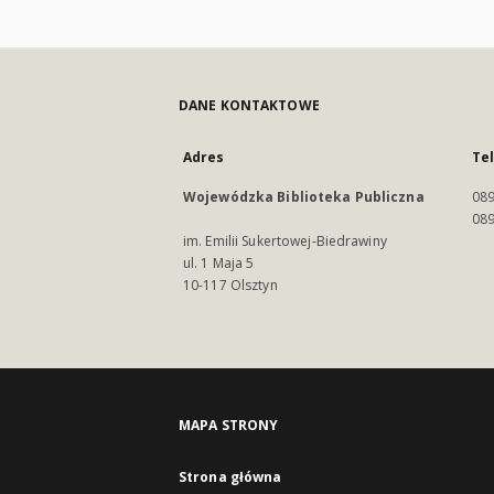
DANE KONTAKTOWE
Adres
Te
Wojewódzka Biblioteka Publiczna
089
089
im. Emilii Sukertowej-Biedrawiny
ul. 1 Maja 5
10-117 Olsztyn
MAPA STRONY
Strona główna