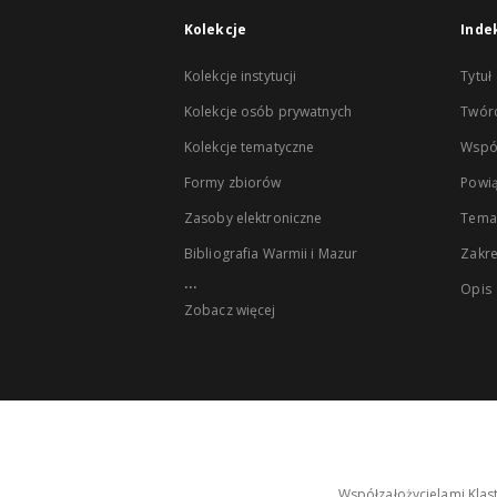
Kolekcje
Inde
Kolekcje instytucji
Tytuł
Kolekcje osób prywatnych
Twór
Kolekcje tematyczne
Wspó
Formy zbiorów
Powią
Zasoby elektroniczne
Tema
Bibliografia Warmii i Mazur
Zakr
...
Opis
Zobacz więcej
Współzałożycielami Klas