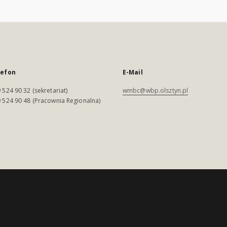
lefon
E-Mail
 524 90 32 (sekretariat)
wmbc@wbp.olsztyn.pl
 524 90 48 (Pracownia Regionalna)