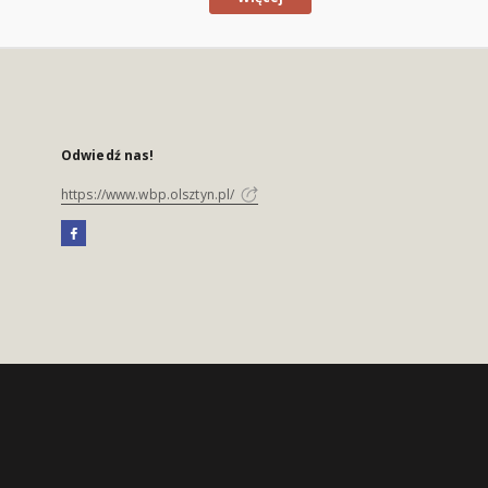
Odwiedź nas!
https://www.wbp.olsztyn.pl/