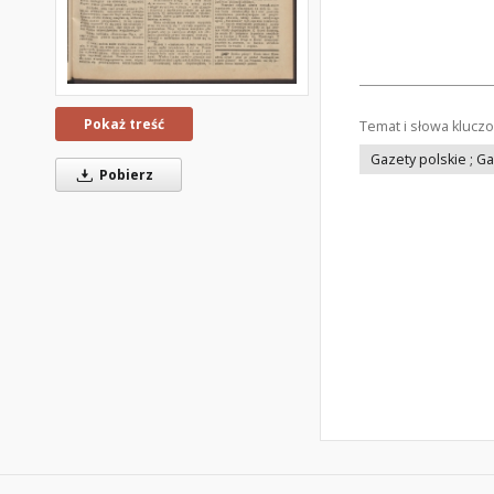
Pokaż treść
Temat i słowa klucz
Gazety polskie ; G
Pobierz