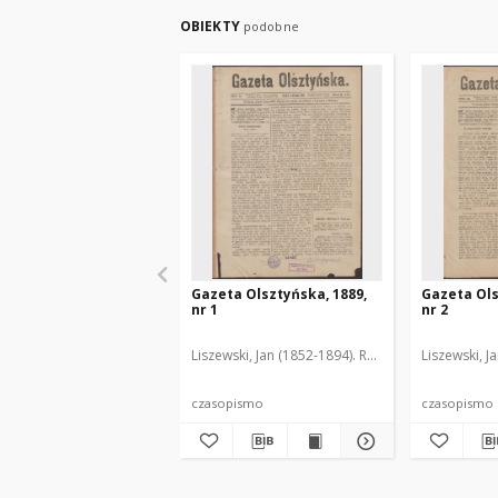
OBIEKTY
podobne
Gazeta Olsztyńska, 1889,
Gazeta Ols
nr 1
nr 2
Liszewski, Jan (1852-1894). Red.
Liszewski, J
czasopismo
czasopismo