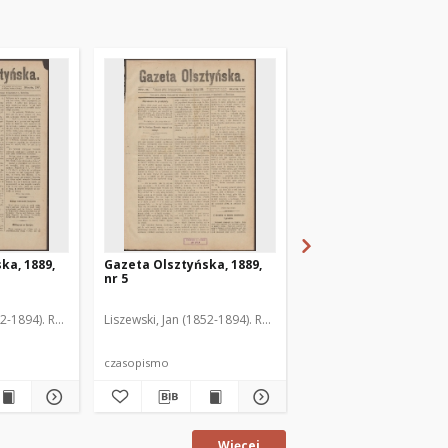
ka, 1889,
Gazeta Olsztyńska, 1889,
Gazeta Olsztyńska, 1
nr 5
nr 6
52-1894). Red.
Liszewski, Jan (1852-1894). Red.
Liszewski, Jan (1852-189
czasopismo
czasopismo
Więcej