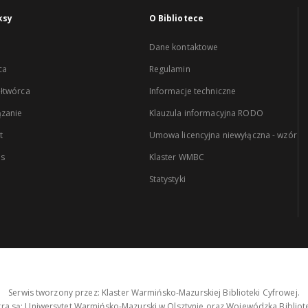
ksy
O Bibliotece
Dane kontaktowe
ca
Regulamin
łtwórca
Informacje techniczne
zanie
Klauzula informacyjna RODO
t
Umowa licencyjna niewyłączna - wzór
es
Klaster WMBC
Statystyki
Serwis tworzony przez: Klaster Warmińsko-Mazurskiej Biblioteki Cyfrowej.
tra są: Uniwersytet Warmińsko-Mazurski w Olsztynie oraz Wojewódzka Bibliote