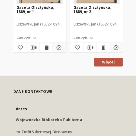
Gazeta Olsztyńska,
Gazeta Olsztyńska,
Ga
1889, nr 1
1889, nr 2
188
Liszewski, Jan (1852-1894). Red.
Liszewski, Jan (1852-1894). Red.
Lis
czasopismo
czasopismo
cz
Więcej
DANE KONTAKTOWE
Adres
Wojewódzka Biblioteka Publiczna
im. Emilii Sukertowej-Biedrawiny