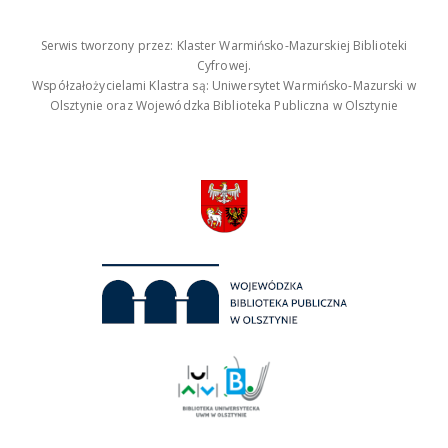
Serwis tworzony przez: Klaster Warmińsko-Mazurskiej Biblioteki
Cyfrowej.
Współzałożycielami Klastra są: Uniwersytet Warmińsko-Mazurski w
Olsztynie oraz Wojewódzka Biblioteka Publiczna w Olsztynie