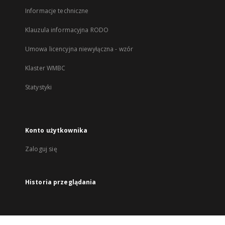
Informacje techniczne
Klauzula informacyjna RODO
Umowa licencyjna niewyłączna - wzór
Klaster WMBC
Statystyki
Konto użytkownika
Zaloguj się
Historia przeglądania