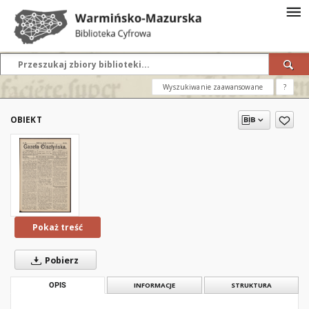
Wyszukiwanie zaawansowane
?
OBIEKT
Pokaż treść
Pobierz
OPIS
INFORMACJE
STRUKTURA