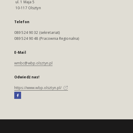
ul. 1 Maja 5
10-117 Olsztyn
Telefon
089 524 90 32 (sekretariat)
089 524 90 48 (Pracownia Regionalna)
E-Mail
wmbc@wbp.olsztyn.pl
Odwiedź nas!
https://www.wbp.olsztyn.pl/