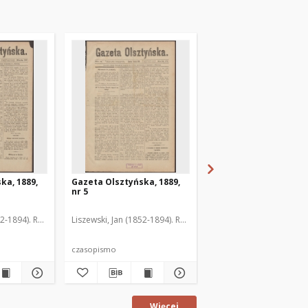
ka, 1889,
Gazeta Olsztyńska, 1889,
Gazeta Olsztyńska, 1
nr 5
nr 6
52-1894). Red.
Liszewski, Jan (1852-1894). Red.
Liszewski, Jan (1852-189
czasopismo
czasopismo
Więcej