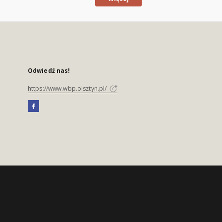
Odwiedź nas!
https://www.wbp.olsztyn.pl/