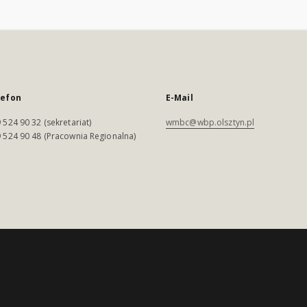
lefon
E-Mail
 524 90 32 (sekretariat)
wmbc@wbp.olsztyn.pl
 524 90 48 (Pracownia Regionalna)