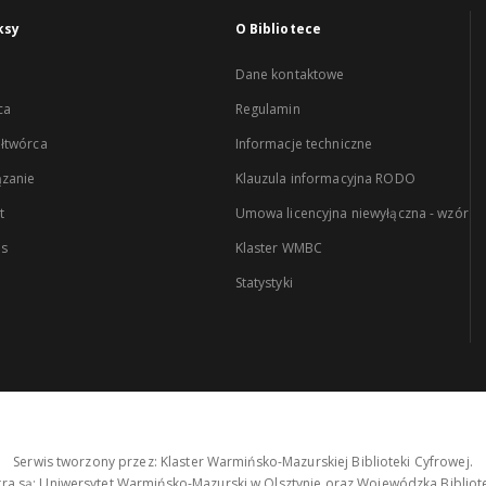
ksy
O Bibliotece
Dane kontaktowe
ca
Regulamin
łtwórca
Informacje techniczne
zanie
Klauzula informacyjna RODO
t
Umowa licencyjna niewyłączna - wzór
es
Klaster WMBC
Statystyki
Serwis tworzony przez: Klaster Warmińsko-Mazurskiej Biblioteki Cyfrowej.
tra są: Uniwersytet Warmińsko-Mazurski w Olsztynie oraz Wojewódzka Bibliote