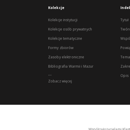
Kolekcje
Inde
Kolekcje instytucji
Tytuł
Kolekcje osób prywatnych
Twór
Kolekcje tematyczne
Wspó
Formy zbiorów
Powią
Zasoby elektroniczne
Tema
Bibliografia Warmii i Mazur
Zakr
...
Opis
Zobacz więcej
Współzałożycielami Klas