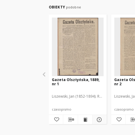
OBIEKTY
podobne
Gazeta Olsztyńska, 1889,
Gazeta Ols
nr 1
nr 2
Liszewski, Jan (1852-1894). Red.
Liszewski, J
czasopismo
czasopismo