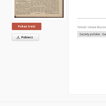
Pokaż treść
Temat i słowa klucz
Gazety polskie ; G
Pobierz