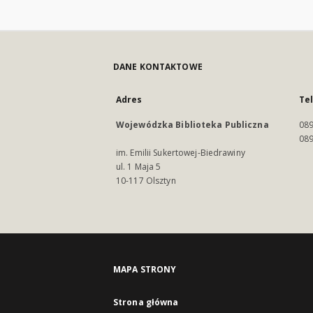
DANE KONTAKTOWE
Adres
Te
Wojewódzka Biblioteka Publiczna
089
089
im. Emilii Sukertowej-Biedrawiny
ul. 1 Maja 5
10-117 Olsztyn
MAPA STRONY
Strona główna