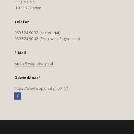
ul. 1 Maja 5
10-117 Olsztyn
Telefon
089 524 90 32 (sekretariat)
089 524 90 48 (Pracownia Regionalna)
E-Mail
wmbc@wbp.olsztyn.pl
Odwiedź nas!
https://www.wbp.olsztyn.pl/