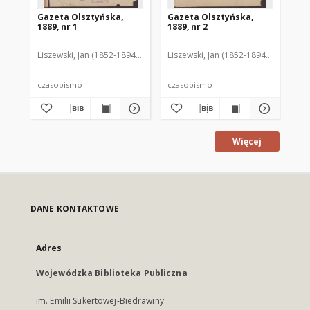
Gazeta Olsztyńska,
Gazeta Olsztyńska,
Ga
1889, nr 1
1889, nr 2
188
Liszewski, Jan (1852-1894). Red.
Liszewski, Jan (1852-1894). Red.
Lis
czasopismo
czasopismo
cz
Więcej
DANE KONTAKTOWE
Adres
Wojewódzka Biblioteka Publiczna
im. Emilii Sukertowej-Biedrawiny