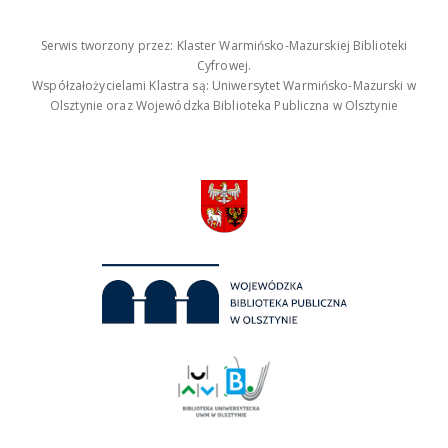
Serwis tworzony przez: Klaster Warmińsko-Mazurskiej Biblioteki
Cyfrowej.
Współzałożycielami Klastra są: Uniwersytet Warmińsko-Mazurski w
Olsztynie oraz Wojewódzka Biblioteka Publiczna w Olsztynie