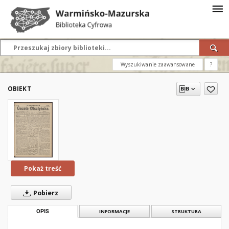
Wyszukiwanie zaawansowane
?
OBIEKT
Pokaż treść
Pobierz
OPIS
INFORMACJE
STRUKTURA