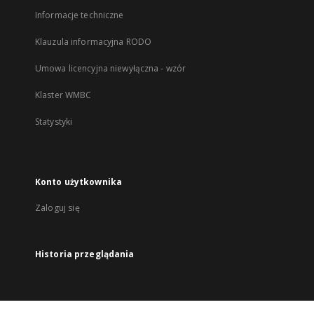
Informacje techniczne
Klauzula informacyjna RODO
Umowa licencyjna niewyłączna - wzór
Klaster WMBC
Statystyki
Konto użytkownika
Zaloguj się
Historia przeglądania