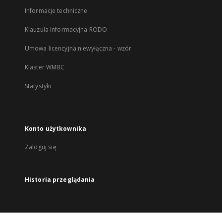
Informacje techniczne
Klauzula informacyjna RODO
Umowa licencyjna niewyłączna - wzór
Klaster WMBC
Statystyki
Konto użytkownika
Zaloguj się
Historia przeglądania