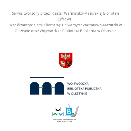
Serwis tworzony przez: Klaster Warmińsko-Mazurskiej Biblioteki
Cyfrowej.
Współzałożycielami Klastra są: Uniwersytet Warmińsko-Mazurski w
Olsztynie oraz Wojewódzka Biblioteka Publiczna w Olsztynie