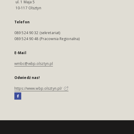
ul. 1 Maja 5
10-117 Olsztyn
Telefon
089 524 90 32 (sekretariat)
089 524 90 48 (Pracownia Regionalna)
E-Mail
wmbc@wbp.olsztyn.pl
Odwiedź nas!
https://www.wbp.olsztyn.pl/