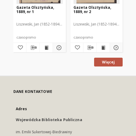
Gazeta Olsztyńska,
Gazeta Olsztyńska,
Ga
1889, nr 1
1889, nr 2
188
Liszewski, Jan (1852-1894). Red.
Liszewski, Jan (1852-1894). Red.
Lis
czasopismo
czasopismo
cz
Więcej
DANE KONTAKTOWE
Adres
Wojewódzka Biblioteka Publiczna
im. Emilii Sukertowej-Biedrawiny