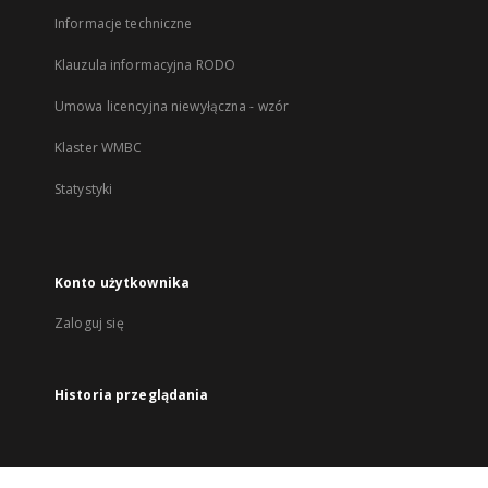
Informacje techniczne
Klauzula informacyjna RODO
Umowa licencyjna niewyłączna - wzór
Klaster WMBC
Statystyki
Konto użytkownika
Zaloguj się
Historia przeglądania