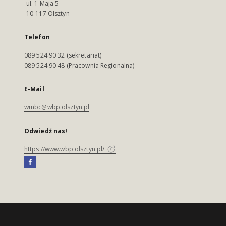
ul. 1 Maja 5
10-117 Olsztyn
Telefon
089 524 90 32 (sekretariat)
089 524 90 48 (Pracownia Regionalna)
E-Mail
wmbc@wbp.olsztyn.pl
Odwiedź nas!
https://www.wbp.olsztyn.pl/