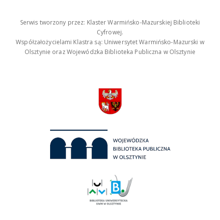
Serwis tworzony przez: Klaster Warmińsko-Mazurskiej Biblioteki
Cyfrowej.
Współzałożycielami Klastra są: Uniwersytet Warmińsko-Mazurski w
Olsztynie oraz Wojewódzka Biblioteka Publiczna w Olsztynie