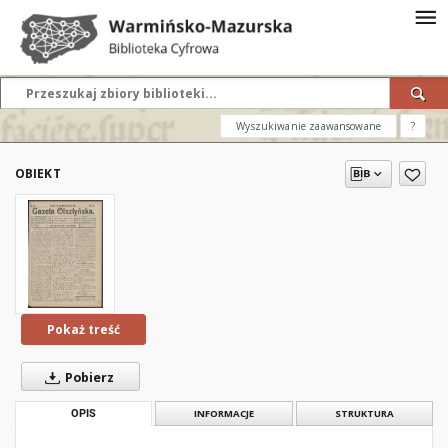
Wyszukiwanie zaawansowane
?
OBIEKT
Pokaż treść
Pobierz
OPIS
INFORMACJE
STRUKTURA