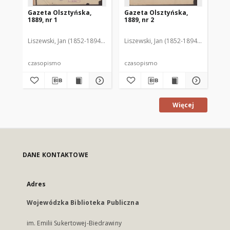
Gazeta Olsztyńska,
Gazeta Olsztyńska,
Ga
1889, nr 1
1889, nr 2
188
Liszewski, Jan (1852-1894). Red.
Liszewski, Jan (1852-1894). Red.
Lis
czasopismo
czasopismo
cz
Więcej
DANE KONTAKTOWE
Adres
Wojewódzka Biblioteka Publiczna
im. Emilii Sukertowej-Biedrawiny