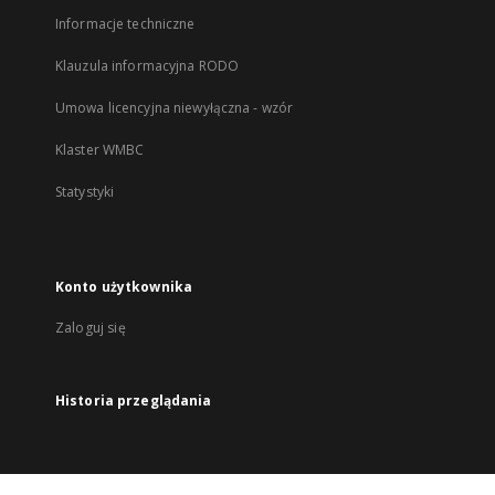
Informacje techniczne
Klauzula informacyjna RODO
Umowa licencyjna niewyłączna - wzór
Klaster WMBC
Statystyki
Konto użytkownika
Zaloguj się
Historia przeglądania