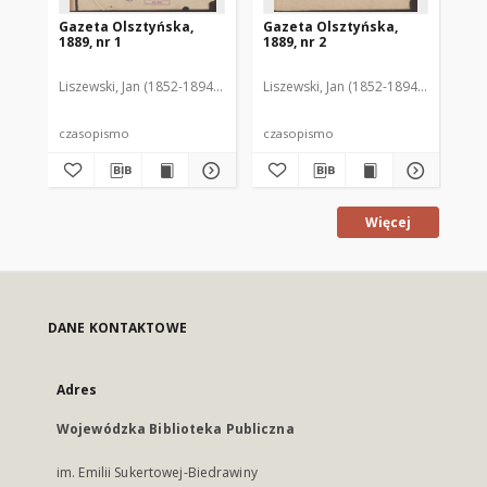
Gazeta Olsztyńska,
Gazeta Olsztyńska,
Ga
1889, nr 1
1889, nr 2
188
Liszewski, Jan (1852-1894). Red.
Liszewski, Jan (1852-1894). Red.
Lis
czasopismo
czasopismo
cz
Więcej
DANE KONTAKTOWE
Adres
Wojewódzka Biblioteka Publiczna
im. Emilii Sukertowej-Biedrawiny