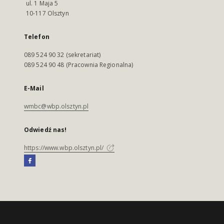
ul. 1 Maja 5
10-117 Olsztyn
Telefon
089 524 90 32 (sekretariat)
089 524 90 48 (Pracownia Regionalna)
E-Mail
wmbc@wbp.olsztyn.pl
Odwiedź nas!
https://www.wbp.olsztyn.pl/