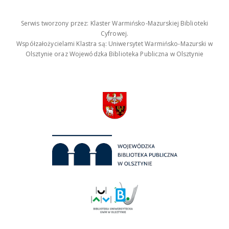
Serwis tworzony przez: Klaster Warmińsko-Mazurskiej Biblioteki
Cyfrowej.
Współzałożycielami Klastra są: Uniwersytet Warmińsko-Mazurski w
Olsztynie oraz Wojewódzka Biblioteka Publiczna w Olsztynie