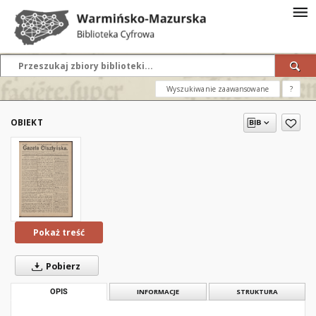
Wyszukiwanie zaawansowane
?
OBIEKT
Pokaż treść
Pobierz
OPIS
INFORMACJE
STRUKTURA