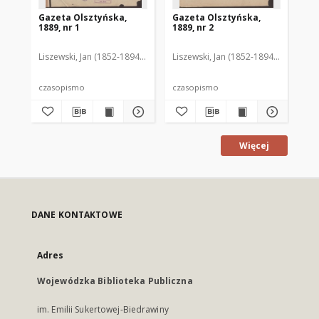
Gazeta Olsztyńska,
Gazeta Olsztyńska,
Ga
1889, nr 1
1889, nr 2
188
Liszewski, Jan (1852-1894). Red.
Liszewski, Jan (1852-1894). Red.
Lis
czasopismo
czasopismo
cz
Więcej
DANE KONTAKTOWE
Adres
Wojewódzka Biblioteka Publiczna
im. Emilii Sukertowej-Biedrawiny