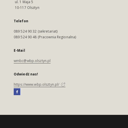
ul. 1 Maja 5
10-117 Olsztyn
Telefon
089 524 90 32 (sekretariat)
089 524 90 48 (Pracownia Regionalna)
E-Mail
wmbc@wbp.olsztyn.pl
Odwiedź nas!
https://www.wbp.olsztyn.pl/