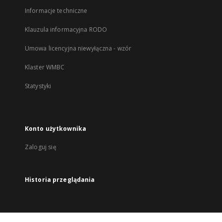
Informacje techniczne
Klauzula informacyjna RODO
Umowa licencyjna niewyłączna - wzór
Klaster WMBC
Statystyki
Konto użytkownika
Zaloguj się
Historia przeglądania