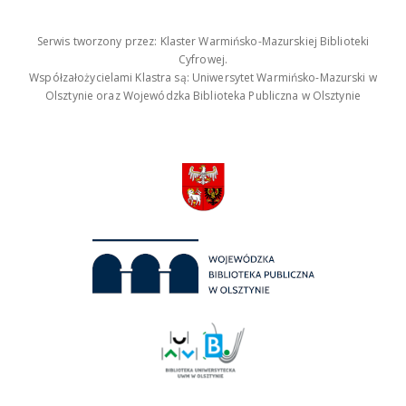
Serwis tworzony przez: Klaster Warmińsko-Mazurskiej Biblioteki
Cyfrowej.
Współzałożycielami Klastra są: Uniwersytet Warmińsko-Mazurski w
Olsztynie oraz Wojewódzka Biblioteka Publiczna w Olsztynie