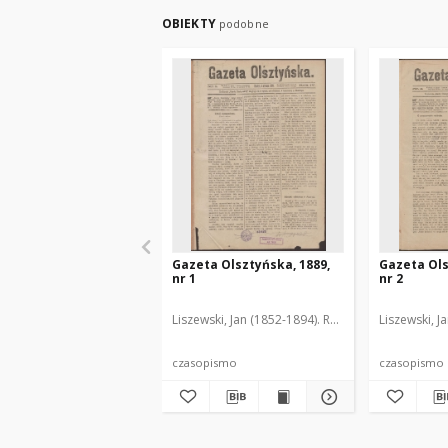
OBIEKTY
podobne
Gazeta Olsztyńska, 1889,
Gazeta Ols
nr 1
nr 2
Liszewski, Jan (1852-1894). Red.
Liszewski, J
czasopismo
czasopismo