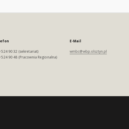
lefon
E-Mail
 524 90 32 (sekretariat)
wmbc@wbp.olsztyn.pl
 524 90 48 (Pracownia Regionalna)