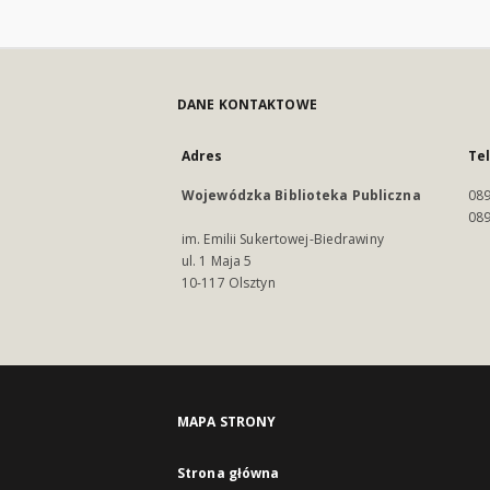
DANE KONTAKTOWE
Adres
Te
Wojewódzka Biblioteka Publiczna
089
089
im. Emilii Sukertowej-Biedrawiny
ul. 1 Maja 5
10-117 Olsztyn
MAPA STRONY
Strona główna