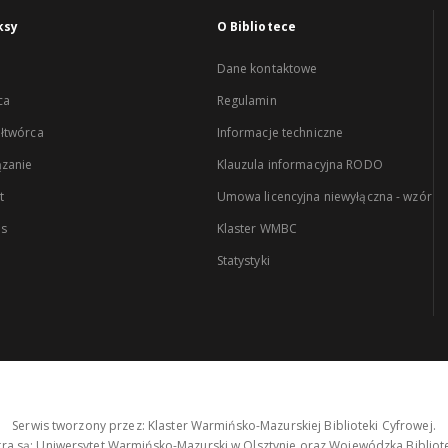
ksy
O Bibliotece
Dane kontaktowe
ca
Regulamin
łtwórca
Informacje techniczne
zanie
Klauzula informacyjna RODO
t
Umowa licencyjna niewyłączna - wzór
es
Klaster WMBC
Statystyki
Serwis tworzony przez: Klaster Warmińsko-Mazurskiej Biblioteki Cyfrowej.
tra są: Uniwersytet Warmińsko-Mazurski w Olsztynie oraz Wojewódzka Bibliote