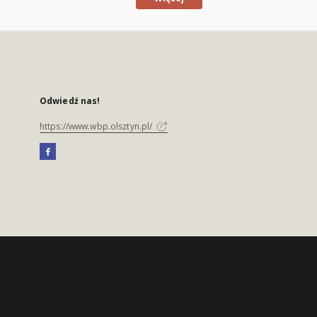
Odwiedź nas!
https://www.wbp.olsztyn.pl/