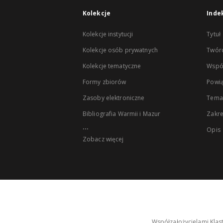
Kolekcje
Inde
Kolekcje instytucji
Tytuł
Kolekcje osób prywatnych
Twór
Kolekcje tematyczne
Wspó
Formy zbiorów
Powią
Zasoby elektroniczne
Tema
Bibliografia Warmii i Mazur
Zakr
...
Opis
Zobacz więcej
Współzałożycielami Klas