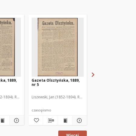
ka, 1889,
Gazeta Olsztyńska, 1889,
Gazeta Olsztyńska, 1
nr 5
nr 6
52-1894). Red.
Liszewski, Jan (1852-1894). Red.
Liszewski, Jan (1852-189
czasopismo
czasopismo
Więcej