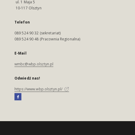
ul. 1 Maja 5
10-117 Olsztyn
Telefon
089 524 90 32 (sekretariat)
089 524 90 48 (Pracownia Regionalna)
E-Mail
wmbc@wbp.olsztyn.pl
Odwiedź nas!
https://www.wbp.olsztyn.pl/