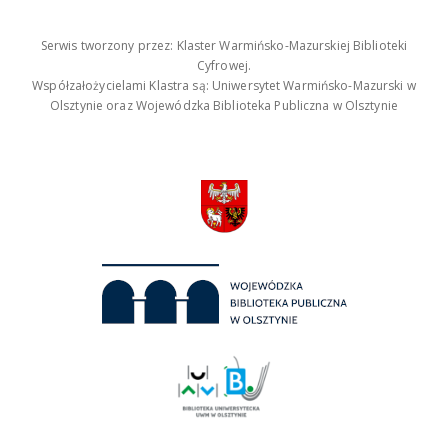
Serwis tworzony przez: Klaster Warmińsko-Mazurskiej Biblioteki
Cyfrowej.
Współzałożycielami Klastra są: Uniwersytet Warmińsko-Mazurski w
Olsztynie oraz Wojewódzka Biblioteka Publiczna w Olsztynie