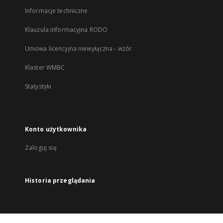
Informacje techniczne
Klauzula informacyjna RODO
Umowa licencyjna niewyłączna - wzór
Klaster WMBC
Statystyki
Konto użytkownika
Zaloguj się
Historia przeglądania