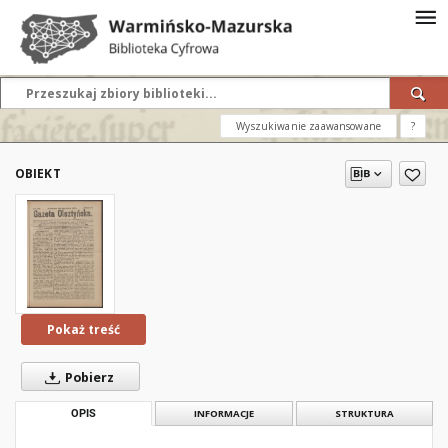
Wyszukiwanie zaawansowane
?
OBIEKT
Pokaż treść
Pobierz
OPIS
INFORMACJE
STRUKTURA