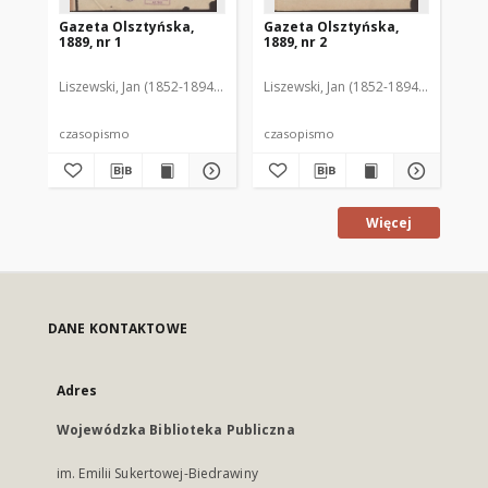
Gazeta Olsztyńska,
Gazeta Olsztyńska,
Ga
1889, nr 1
1889, nr 2
188
Liszewski, Jan (1852-1894). Red.
Liszewski, Jan (1852-1894). Red.
Lis
czasopismo
czasopismo
cz
Więcej
DANE KONTAKTOWE
Adres
Wojewódzka Biblioteka Publiczna
im. Emilii Sukertowej-Biedrawiny