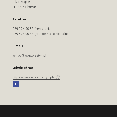
ul. 1 Maja 5
10-117 Olsztyn
Telefon
089 524 90 32 (sekretariat)
089 524 90 48 (Pracownia Regionalna)
E-Mail
wmbc@wbp.olsztyn.pl
Odwiedź nas!
https://www.wbp.olsztyn.pl/