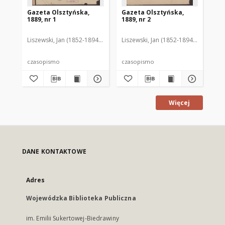
Gazeta Olsztyńska,
Gazeta Olsztyńska,
Ga
1889, nr 1
1889, nr 2
188
Liszewski, Jan (1852-1894). Red.
Liszewski, Jan (1852-1894). Red.
Lis
czasopismo
czasopismo
cz
Więcej
DANE KONTAKTOWE
Adres
Wojewódzka Biblioteka Publiczna
im. Emilii Sukertowej-Biedrawiny