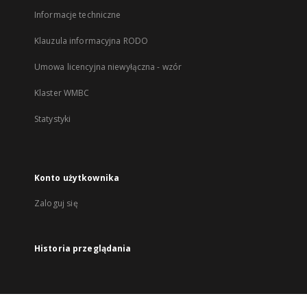
Informacje techniczne
Klauzula informacyjna RODO
Umowa licencyjna niewyłączna - wzór
Klaster WMBC
Statystyki
Konto użytkownika
Zaloguj się
Historia przeglądania