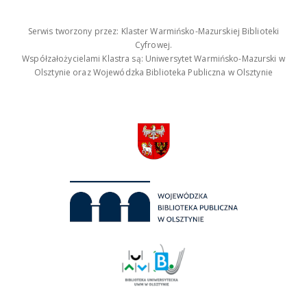
Serwis tworzony przez: Klaster Warmińsko-Mazurskiej Biblioteki
Cyfrowej.
Współzałożycielami Klastra są: Uniwersytet Warmińsko-Mazurski w
Olsztynie oraz Wojewódzka Biblioteka Publiczna w Olsztynie