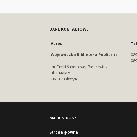
DANE KONTAKTOWE
Adres
Te
Wojewódzka Biblioteka Publiczna
089
089
im. Emilii Sukertowej-Biedrawiny
ul. 1 Maja 5
10-117 Olsztyn
MAPA STRONY
Strona główna