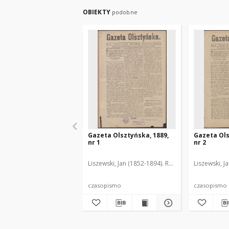
OBIEKTY
podobne
Gazeta Olsztyńska, 1889,
Gazeta Ols
nr 1
nr 2
Liszewski, Jan (1852-1894). Red.
Liszewski, J
czasopismo
czasopismo