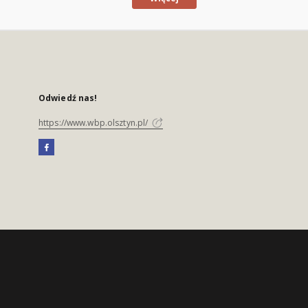
Odwiedź nas!
https://www.wbp.olsztyn.pl/