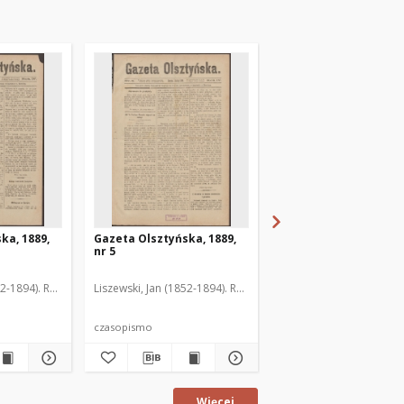
ka, 1889,
Gazeta Olsztyńska, 1889,
Gazeta Olsztyńska, 1
nr 5
nr 6
52-1894). Red.
Liszewski, Jan (1852-1894). Red.
Liszewski, Jan (1852-189
czasopismo
czasopismo
Więcej