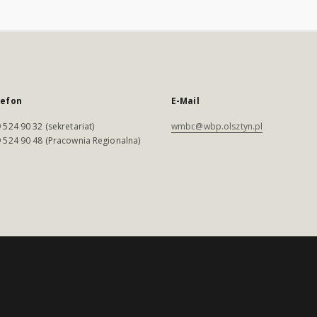
lefon
E-Mail
 524 90 32 (sekretariat)
wmbc@wbp.olsztyn.pl
 524 90 48 (Pracownia Regionalna)