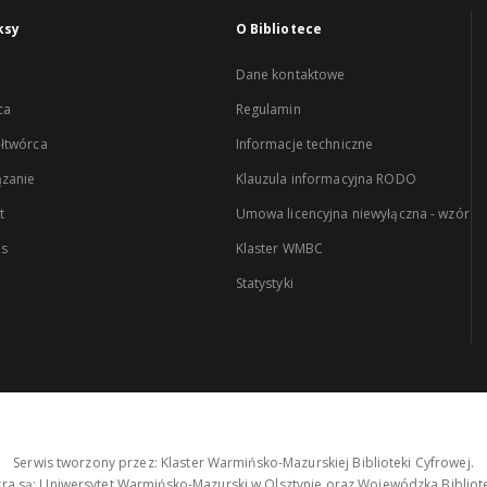
ksy
O Bibliotece
Dane kontaktowe
ca
Regulamin
łtwórca
Informacje techniczne
zanie
Klauzula informacyjna RODO
t
Umowa licencyjna niewyłączna - wzór
es
Klaster WMBC
Statystyki
Serwis tworzony przez: Klaster Warmińsko-Mazurskiej Biblioteki Cyfrowej.
tra są: Uniwersytet Warmińsko-Mazurski w Olsztynie oraz Wojewódzka Bibliote