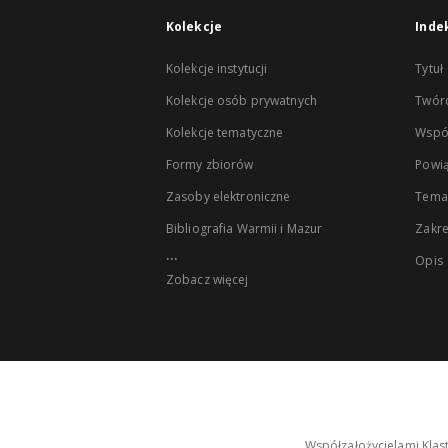
Kolekcje
Inde
Kolekcje instytucji
Tytuł
Kolekcje osób prywatnych
Twór
Kolekcje tematyczne
Wspó
Formy zbiorów
Powią
Zasoby elektroniczne
Tema
Bibliografia Warmii i Mazur
Zakr
...
Opis
Zobacz więcej
Współzałożycielami Klas