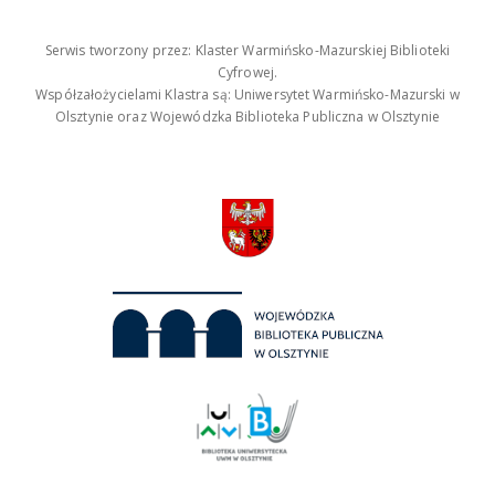
Serwis tworzony przez: Klaster Warmińsko-Mazurskiej Biblioteki
Cyfrowej.
Współzałożycielami Klastra są: Uniwersytet Warmińsko-Mazurski w
Olsztynie oraz Wojewódzka Biblioteka Publiczna w Olsztynie