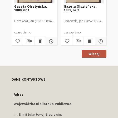
Gazeta Olsztyńska,
Gazeta Olsztyńska,
Ga
1889, nr 1
1889, nr 2
188
Liszewski, Jan (1852-1894). Red.
Liszewski, Jan (1852-1894). Red.
Lis
czasopismo
czasopismo
cz
Więcej
DANE KONTAKTOWE
Adres
Wojewódzka Biblioteka Publiczna
im. Emilii Sukertowej-Biedrawiny