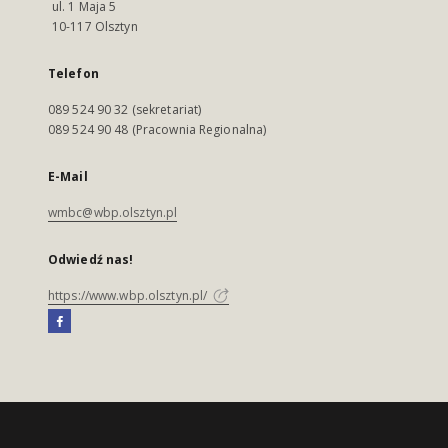
ul. 1 Maja 5
10-117 Olsztyn
Telefon
089 524 90 32 (sekretariat)
089 524 90 48 (Pracownia Regionalna)
E-Mail
wmbc@wbp.olsztyn.pl
Odwiedź nas!
https://www.wbp.olsztyn.pl/