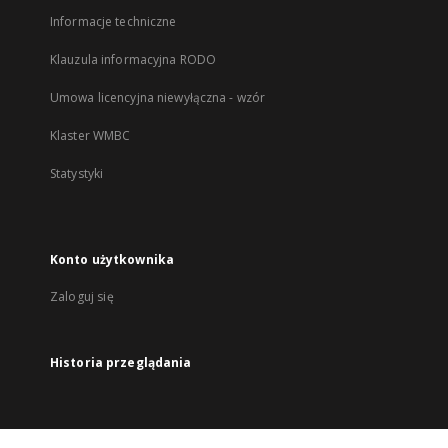
Informacje techniczne
Klauzula informacyjna RODO
Umowa licencyjna niewyłączna - wzór
Klaster WMBC
Statystyki
Konto użytkownika
Zaloguj się
Historia przeglądania