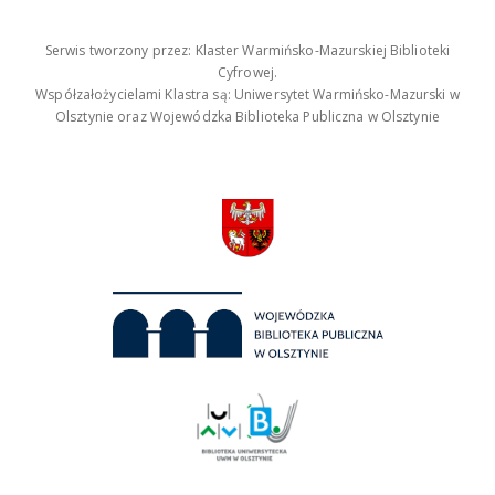
Serwis tworzony przez: Klaster Warmińsko-Mazurskiej Biblioteki
Cyfrowej.
Współzałożycielami Klastra są: Uniwersytet Warmińsko-Mazurski w
Olsztynie oraz Wojewódzka Biblioteka Publiczna w Olsztynie