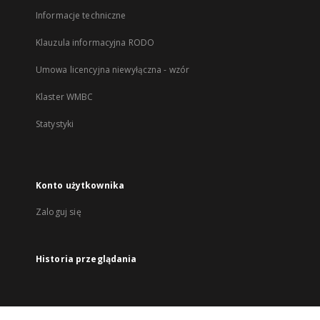
Informacje techniczne
Klauzula informacyjna RODO
Umowa licencyjna niewyłączna - wzór
Klaster WMBC
Statystyki
Konto użytkownika
Zaloguj się
Historia przeglądania