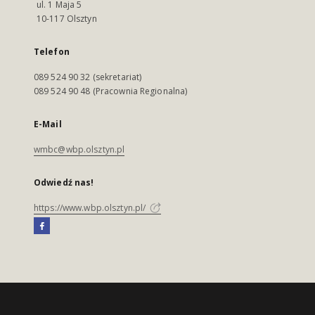
ul. 1 Maja 5
10-117 Olsztyn
Telefon
089 524 90 32 (sekretariat)
089 524 90 48 (Pracownia Regionalna)
E-Mail
wmbc@wbp.olsztyn.pl
Odwiedź nas!
https://www.wbp.olsztyn.pl/