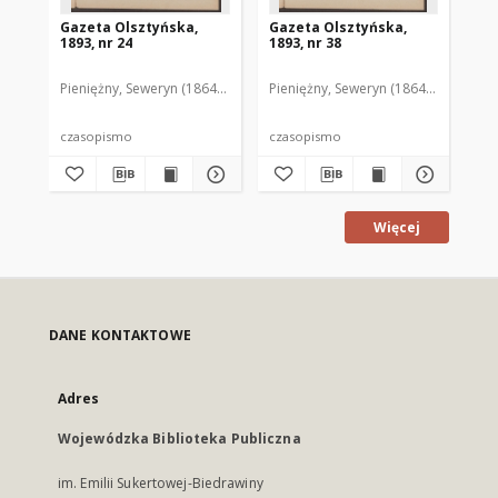
Gazeta Olsztyńska,
Gazeta Olsztyńska,
Ga
1893, nr 24
1893, nr 38
188
Pieniężny, Seweryn (1864-1905). Red.
Pieniężny, Seweryn (1864-1905). Red
Lis
czasopismo
czasopismo
cz
Więcej
DANE KONTAKTOWE
Adres
Wojewódzka Biblioteka Publiczna
im. Emilii Sukertowej-Biedrawiny