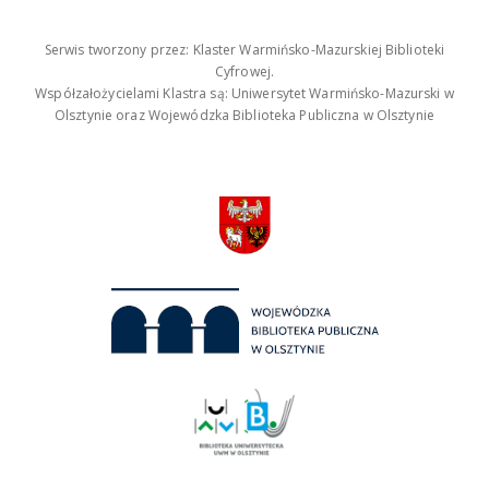
Serwis tworzony przez: Klaster Warmińsko-Mazurskiej Biblioteki
Cyfrowej.
Współzałożycielami Klastra są: Uniwersytet Warmińsko-Mazurski w
Olsztynie oraz Wojewódzka Biblioteka Publiczna w Olsztynie