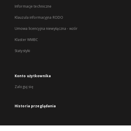
Informacje techniczne
Klauzula informacyjna RODO
Umowa licencyjna niewyłączna - wzór
Klaster WMBC
Statystyki
Konto użytkownika
Zaloguj się
Historia przeglądania