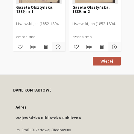
Gazeta Olsztyńska,
Gazeta Olsztyńska,
Ga
1889, nr 1
1889, nr 2
188
Liszewski, Jan (1852-1894). Red.
Liszewski, Jan (1852-1894). Red.
Lis
czasopismo
czasopismo
cz
Więcej
DANE KONTAKTOWE
Adres
Wojewódzka Biblioteka Publiczna
im. Emilii Sukertowej-Biedrawiny