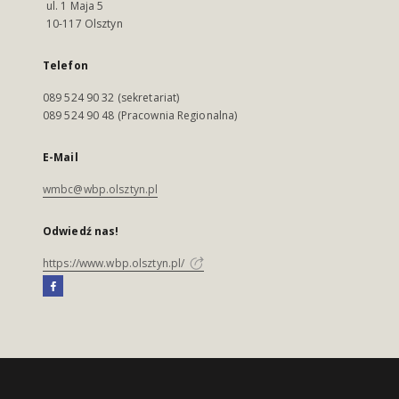
ul. 1 Maja 5
10-117 Olsztyn
Telefon
089 524 90 32 (sekretariat)
089 524 90 48 (Pracownia Regionalna)
E-Mail
wmbc@wbp.olsztyn.pl
Odwiedź nas!
https://www.wbp.olsztyn.pl/