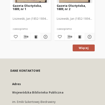
Gazeta Olsztyńska,
Gazeta Olsztyńska,
Ga
1889, nr 1
1889, nr 2
188
Liszewski, Jan (1852-1894). Red.
Liszewski, Jan (1852-1894). Red.
Lis
czasopismo
czasopismo
cz
Więcej
DANE KONTAKTOWE
Adres
Wojewódzka Biblioteka Publiczna
im. Emilii Sukertowej-Biedrawiny