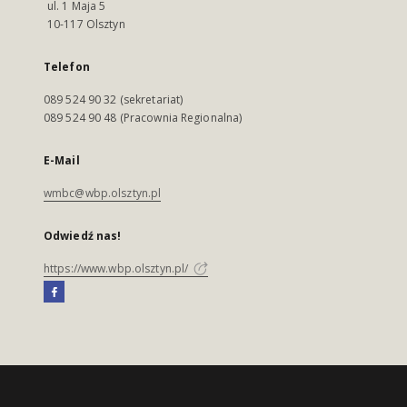
ul. 1 Maja 5
10-117 Olsztyn
Telefon
089 524 90 32 (sekretariat)
089 524 90 48 (Pracownia Regionalna)
E-Mail
wmbc@wbp.olsztyn.pl
Odwiedź nas!
https://www.wbp.olsztyn.pl/