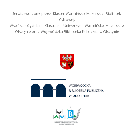
Serwis tworzony przez: Klaster Warmińsko-Mazurskiej Biblioteki
Cyfrowej.
Współzałożycielami Klastra są: Uniwersytet Warmińsko-Mazurski w
Olsztynie oraz Wojewódzka Biblioteka Publiczna w Olsztynie