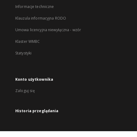
Informacje techniczne
Klauzula informacyjna RODO
Umowa licencyjna niewyłączna - wzór
Klaster WMBC
Statystyki
Konto użytkownika
Zaloguj się
Historia przeglądania