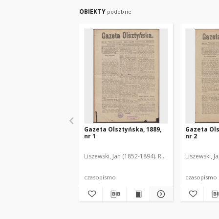
OBIEKTY
podobne
Gazeta Olsztyńska, 1889,
Gazeta Ols
nr 1
nr 2
Liszewski, Jan (1852-1894). Red.
Liszewski, J
czasopismo
czasopismo