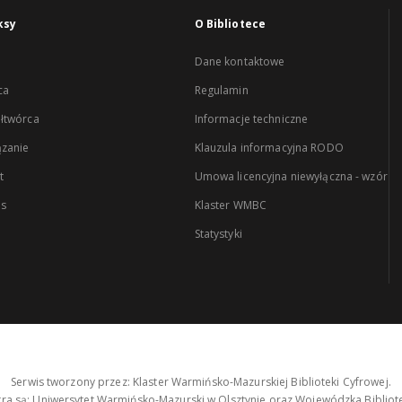
ksy
O Bibliotece
Dane kontaktowe
ca
Regulamin
łtwórca
Informacje techniczne
zanie
Klauzula informacyjna RODO
t
Umowa licencyjna niewyłączna - wzór
es
Klaster WMBC
Statystyki
Serwis tworzony przez: Klaster Warmińsko-Mazurskiej Biblioteki Cyfrowej.
tra są: Uniwersytet Warmińsko-Mazurski w Olsztynie oraz Wojewódzka Bibliote