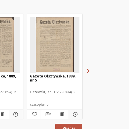
ka, 1889,
Gazeta Olsztyńska, 1889,
Gazeta Olsztyńska, 1
nr 5
nr 6
52-1894). Red.
Liszewski, Jan (1852-1894). Red.
Liszewski, Jan (1852-189
czasopismo
czasopismo
Więcej