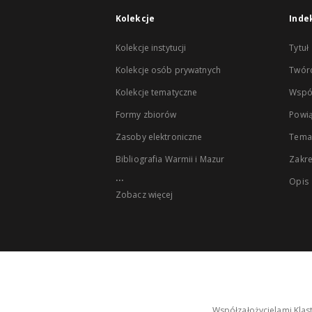
Kolekcje
Inde
Kolekcje instytucji
Tytuł
Kolekcje osób prywatnych
Twór
Kolekcje tematyczne
Wspó
Formy zbiorów
Powią
Zasoby elektroniczne
Tema
Bibliografia Warmii i Mazur
Zakr
...
Opis
Zobacz więcej
Współzałożycielami Klas