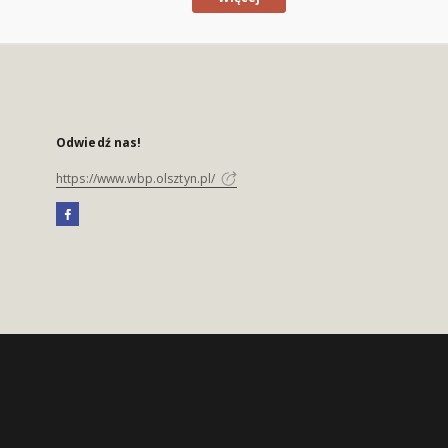
Odwiedź nas!
https://www.wbp.olsztyn.pl/