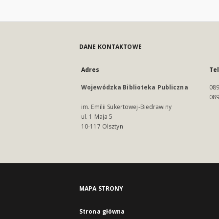
DANE KONTAKTOWE
Adres
Te
Wojewódzka Biblioteka Publiczna
089
089
im. Emilii Sukertowej-Biedrawiny
ul. 1 Maja 5
10-117 Olsztyn
MAPA STRONY
Strona główna