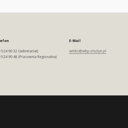
lefon
E-Mail
 524 90 32 (sekretariat)
wmbc@wbp.olsztyn.pl
 524 90 48 (Pracownia Regionalna)