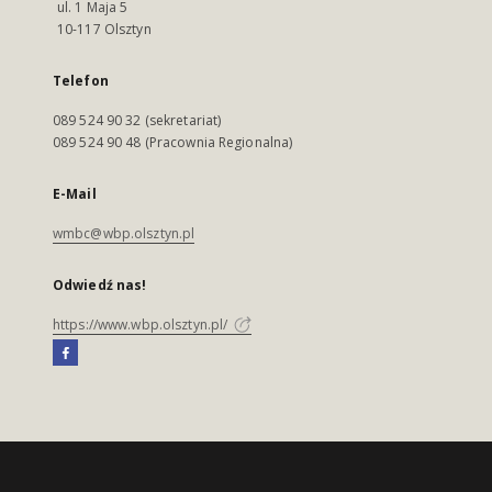
ul. 1 Maja 5
10-117 Olsztyn
Telefon
089 524 90 32 (sekretariat)
089 524 90 48 (Pracownia Regionalna)
E-Mail
wmbc@wbp.olsztyn.pl
Odwiedź nas!
https://www.wbp.olsztyn.pl/