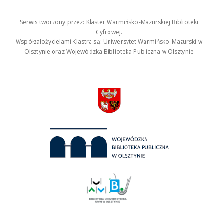
Serwis tworzony przez: Klaster Warmińsko-Mazurskiej Biblioteki
Cyfrowej.
Współzałożycielami Klastra są: Uniwersytet Warmińsko-Mazurski w
Olsztynie oraz Wojewódzka Biblioteka Publiczna w Olsztynie