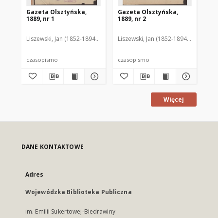
Gazeta Olsztyńska,
Gazeta Olsztyńska,
Ga
1889, nr 1
1889, nr 2
188
Liszewski, Jan (1852-1894). Red.
Liszewski, Jan (1852-1894). Red.
Lis
czasopismo
czasopismo
cz
Więcej
DANE KONTAKTOWE
Adres
Wojewódzka Biblioteka Publiczna
im. Emilii Sukertowej-Biedrawiny