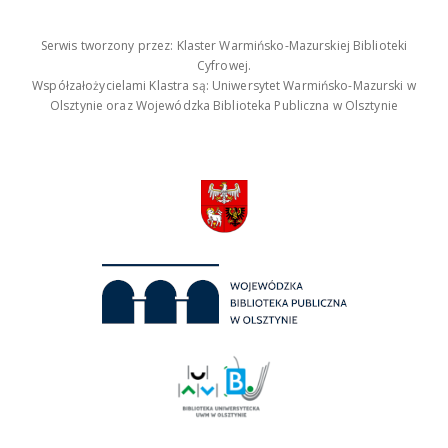
Serwis tworzony przez: Klaster Warmińsko-Mazurskiej Biblioteki
Cyfrowej.
Współzałożycielami Klastra są: Uniwersytet Warmińsko-Mazurski w
Olsztynie oraz Wojewódzka Biblioteka Publiczna w Olsztynie