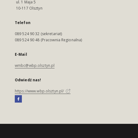
ul. 1 Maja 5
10-117 Olsztyn
Telefon
089 524 90 32 (sekretariat)
089 524 90 48 (Pracownia Regionalna)
E-Mail
wmbc@wbp.olsztyn.pl
Odwiedź nas!
https://www.wbp.olsztyn.pl/