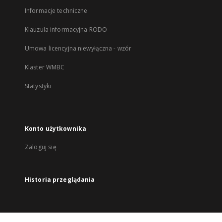
Informacje techniczne
Klauzula informacyjna RODO
Umowa licencyjna niewyłączna - wzór
Klaster WMBC
Statystyki
Konto użytkownika
Zaloguj się
Historia przeglądania