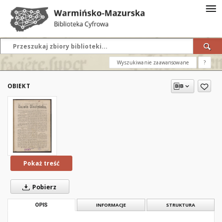
Wyszukiwanie zaawansowane
?
OBIEKT
Pokaż treść
Pobierz
OPIS
INFORMACJE
STRUKTURA