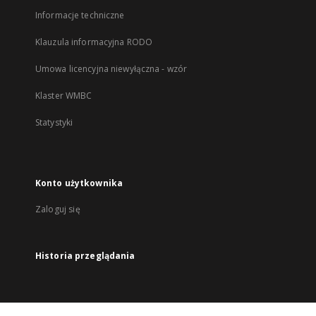
Informacje techniczne
Klauzula informacyjna RODO
Umowa licencyjna niewyłączna - wzór
Klaster WMBC
Statystyki
Konto użytkownika
Zaloguj się
Historia przeglądania