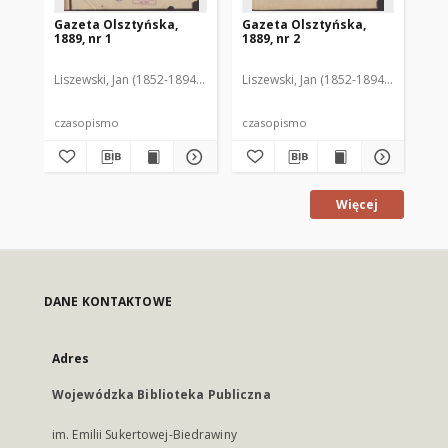
Gazeta Olsztyńska,
Gazeta Olsztyńska,
Ga
1889, nr 1
1889, nr 2
188
Liszewski, Jan (1852-1894). Red.
Liszewski, Jan (1852-1894). Red.
Lis
czasopismo
czasopismo
cz
Więcej
DANE KONTAKTOWE
Adres
Wojewódzka Biblioteka Publiczna
im. Emilii Sukertowej-Biedrawiny