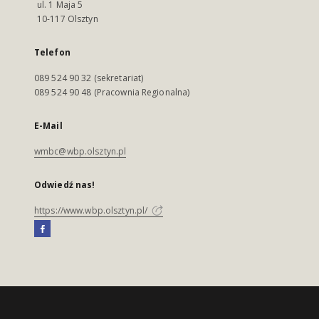
ul. 1 Maja 5
10-117 Olsztyn
Telefon
089 524 90 32 (sekretariat)
089 524 90 48 (Pracownia Regionalna)
E-Mail
wmbc@wbp.olsztyn.pl
Odwiedź nas!
https://www.wbp.olsztyn.pl/