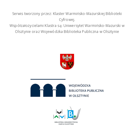
Serwis tworzony przez: Klaster Warmińsko-Mazurskiej Biblioteki
Cyfrowej.
Współzałożycielami Klastra są: Uniwersytet Warmińsko-Mazurski w
Olsztynie oraz Wojewódzka Biblioteka Publiczna w Olsztynie