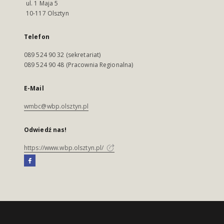
ul. 1 Maja 5
10-117 Olsztyn
Telefon
089 524 90 32 (sekretariat)
089 524 90 48 (Pracownia Regionalna)
E-Mail
wmbc@wbp.olsztyn.pl
Odwiedź nas!
https://www.wbp.olsztyn.pl/