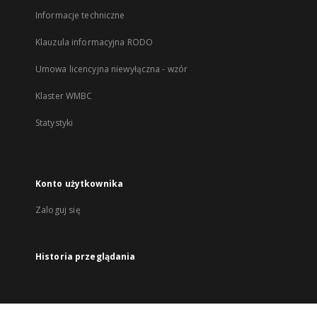
Informacje techniczne
Klauzula informacyjna RODO
Umowa licencyjna niewyłączna - wzór
Klaster WMBC
Statystyki
Konto użytkownika
Zaloguj się
Historia przeglądania