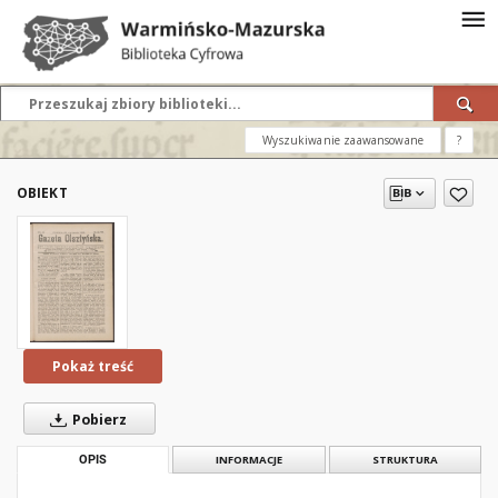
Wyszukiwanie zaawansowane
?
OBIEKT
Pokaż treść
Pobierz
OPIS
INFORMACJE
STRUKTURA