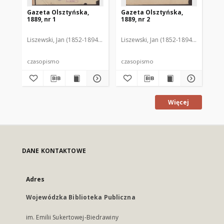
Gazeta Olsztyńska,
Gazeta Olsztyńska,
Ga
1889, nr 1
1889, nr 2
188
Liszewski, Jan (1852-1894). Red.
Liszewski, Jan (1852-1894). Red.
Lis
czasopismo
czasopismo
cz
Więcej
DANE KONTAKTOWE
Adres
Wojewódzka Biblioteka Publiczna
im. Emilii Sukertowej-Biedrawiny