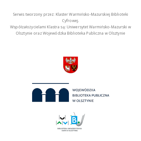
Serwis tworzony przez: Klaster Warmińsko-Mazurskiej Biblioteki
Cyfrowej.
Współzałożycielami Klastra są: Uniwersytet Warmińsko-Mazurski w
Olsztynie oraz Wojewódzka Biblioteka Publiczna w Olsztynie