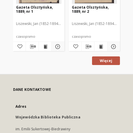
Gazeta Olsztyńska,
Gazeta Olsztyńska,
Ga
1889, nr 1
1889, nr 2
188
Liszewski, Jan (1852-1894). Red.
Liszewski, Jan (1852-1894). Red.
Lis
czasopismo
czasopismo
cz
Więcej
DANE KONTAKTOWE
Adres
Wojewódzka Biblioteka Publiczna
im. Emilii Sukertowej-Biedrawiny