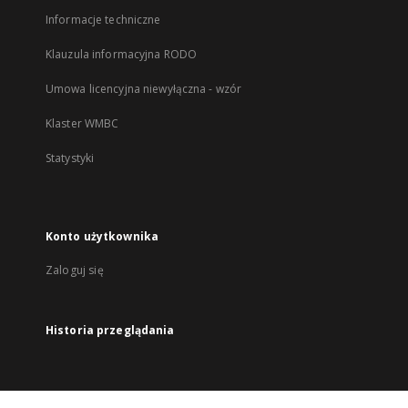
Informacje techniczne
Klauzula informacyjna RODO
Umowa licencyjna niewyłączna - wzór
Klaster WMBC
Statystyki
Konto użytkownika
Zaloguj się
Historia przeglądania