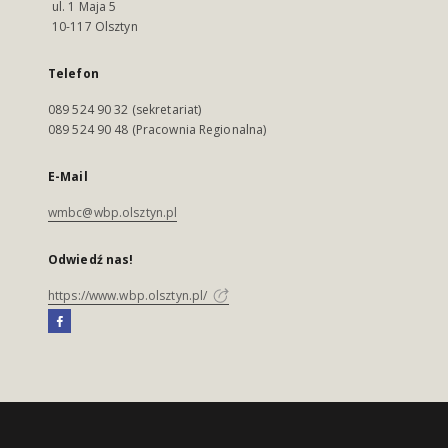
ul. 1 Maja 5
10-117 Olsztyn
Telefon
089 524 90 32 (sekretariat)
089 524 90 48 (Pracownia Regionalna)
E-Mail
wmbc@wbp.olsztyn.pl
Odwiedź nas!
https://www.wbp.olsztyn.pl/