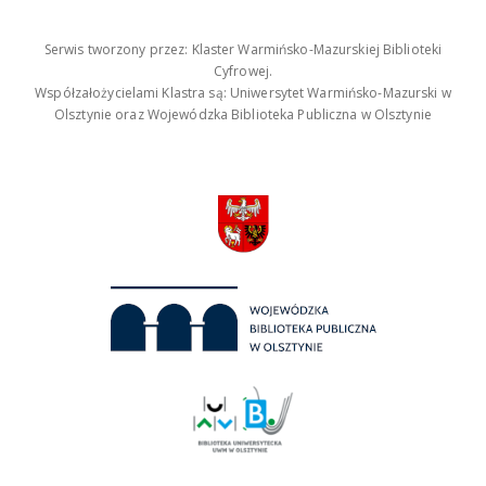
Serwis tworzony przez: Klaster Warmińsko-Mazurskiej Biblioteki
Cyfrowej.
Współzałożycielami Klastra są: Uniwersytet Warmińsko-Mazurski w
Olsztynie oraz Wojewódzka Biblioteka Publiczna w Olsztynie