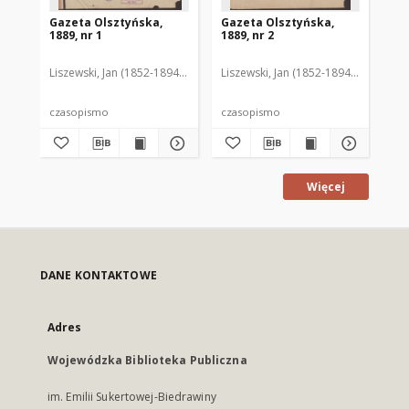
Gazeta Olsztyńska,
Gazeta Olsztyńska,
Ga
1889, nr 1
1889, nr 2
188
Liszewski, Jan (1852-1894). Red.
Liszewski, Jan (1852-1894). Red.
Lis
czasopismo
czasopismo
cz
Więcej
DANE KONTAKTOWE
Adres
Wojewódzka Biblioteka Publiczna
im. Emilii Sukertowej-Biedrawiny