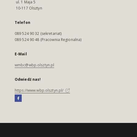
ul. 1 Maja 5
10-117 Olsztyn
Telefon
089 524 90 32 (sekretariat)
089 524 90 48 (Pracownia Regionalna)
E-Mail
wmbc@wbp.olsztyn.pl
Odwiedź nas!
https://www.wbp.olsztyn.pl/