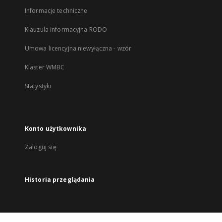
Informacje techniczne
Klauzula informacyjna RODO
Umowa licencyjna niewyłączna - wzór
Klaster WMBC
Statystyki
Konto użytkownika
Zaloguj się
Historia przeglądania