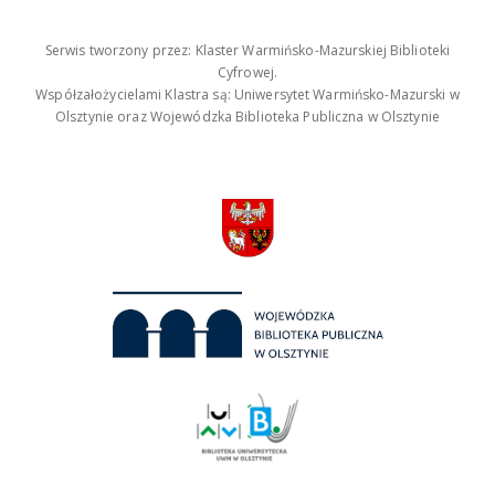
Serwis tworzony przez: Klaster Warmińsko-Mazurskiej Biblioteki
Cyfrowej.
Współzałożycielami Klastra są: Uniwersytet Warmińsko-Mazurski w
Olsztynie oraz Wojewódzka Biblioteka Publiczna w Olsztynie