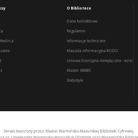
ksy
O Bibliotece
Dane kontaktowe
ca
Regulamin
łtwórca
Informacje techniczne
zanie
Klauzula informacyjna RODO
t
Umowa licencyjna niewyłączna - wzór
es
Klaster WMBC
Statystyki
Serwis tworzony przez: Klaster Warmińsko-Mazurskiej Biblioteki Cyfrowej.
tra są: Uniwersytet Warmińsko-Mazurski w Olsztynie oraz Wojewódzka Bibliote