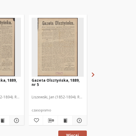
ka, 1889,
Gazeta Olsztyńska, 1889,
Gazeta Olsztyńska, 1
nr 5
nr 6
52-1894). Red.
Liszewski, Jan (1852-1894). Red.
Liszewski, Jan (1852-189
czasopismo
czasopismo
Więcej