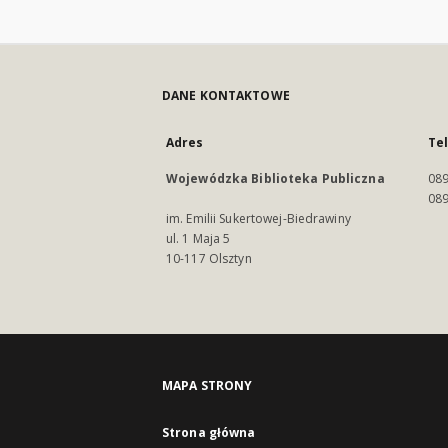
DANE KONTAKTOWE
Adres
Te
Wojewódzka Biblioteka Publiczna
089
089
im. Emilii Sukertowej-Biedrawiny
ul. 1 Maja 5
10-117 Olsztyn
MAPA STRONY
Strona główna