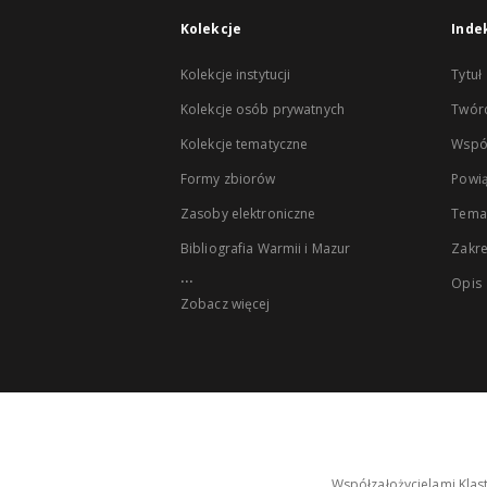
Kolekcje
Inde
Kolekcje instytucji
Tytuł
Kolekcje osób prywatnych
Twór
Kolekcje tematyczne
Wspó
Formy zbiorów
Powią
Zasoby elektroniczne
Tema
Bibliografia Warmii i Mazur
Zakr
...
Opis
Zobacz więcej
Współzałożycielami Klas