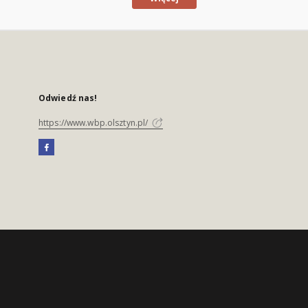
Odwiedź nas!
https://www.wbp.olsztyn.pl/