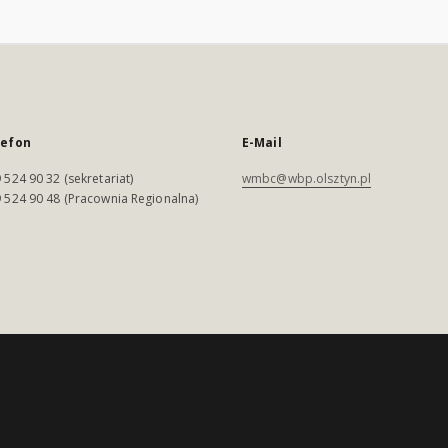
lefon
E-Mail
 524 90 32 (sekretariat)
wmbc@wbp.olsztyn.pl
 524 90 48 (Pracownia Regionalna)