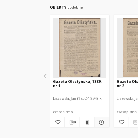
OBIEKTY
podobne
Gazeta Olsztyńska, 1889,
Gazeta Ols
nr 1
nr 2
Liszewski, Jan (1852-1894). Red.
Liszewski, J
czasopismo
czasopismo