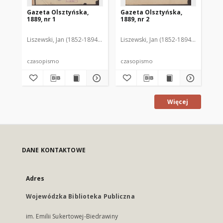
Gazeta Olsztyńska,
Gazeta Olsztyńska,
Ga
1889, nr 1
1889, nr 2
188
Liszewski, Jan (1852-1894). Red.
Liszewski, Jan (1852-1894). Red.
Lis
czasopismo
czasopismo
cz
Więcej
DANE KONTAKTOWE
Adres
Wojewódzka Biblioteka Publiczna
im. Emilii Sukertowej-Biedrawiny