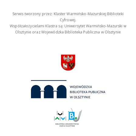
Serwis tworzony przez: Klaster Warmińsko-Mazurskiej Biblioteki
Cyfrowej.
Współzałożycielami Klastra są: Uniwersytet Warmińsko-Mazurski w
Olsztynie oraz Wojewódzka Biblioteka Publiczna w Olsztynie