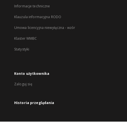
Informacje techniczne
Klauzula informacyjna RODO
Umowa licencyjna niewyłączna - wzór
Klaster WMBC
Statystyki
Konto użytkownika
Zaloguj się
Historia przeglądania