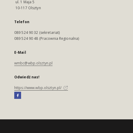
ul. 1 Maja 5
10-117 Olsztyn
Telefon
089 524 90 32 (sekretariat)
089 524 90 48 (Pracownia Regionalna)
E-Mail
wmbc@wbp.olsztyn.pl
Odwiedź nas!
https://www.wbp.olsztyn.pl/