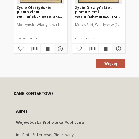
Życie Olsztyńskie :
Życie Olsztyńskie :
Życ
pismo ziemi
pismo ziemi
pi
warmińsko-mazurskiej,
warmińsko-mazurskiej,
wa
1949, nr 73
1949, nr 79
194
Moszyński, Władysław (1922-2001). Red.
Moszyński, Władysław (1922-2001). 
Mroczkowski, Włodzimierz (1
Mos
czasopismo
czasopismo
cz
Więcej
DANE KONTAKTOWE
Adres
Wojewódzka Biblioteka Publiczna
im. Emilii Sukertowej-Biedrawiny