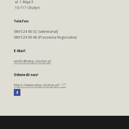
ul. 1 Maja 5
10-117 Olsztyn
Telefon
089 524 90 32 (sekretariat)
089 524 90 48 (Pracownia Regionalna)
E-Mail
wmbc@wbp.olsztyn.pl
Odwiedź nas!
https://www.wbp.olsztyn.pl/