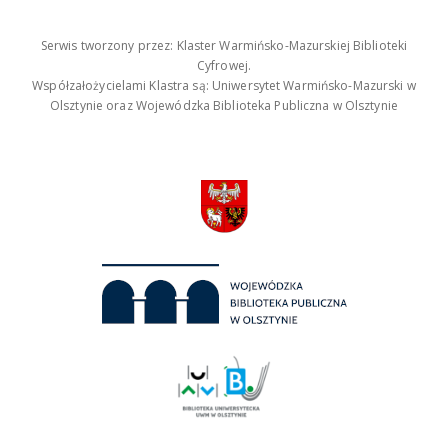
Serwis tworzony przez: Klaster Warmińsko-Mazurskiej Biblioteki
Cyfrowej.
Współzałożycielami Klastra są: Uniwersytet Warmińsko-Mazurski w
Olsztynie oraz Wojewódzka Biblioteka Publiczna w Olsztynie