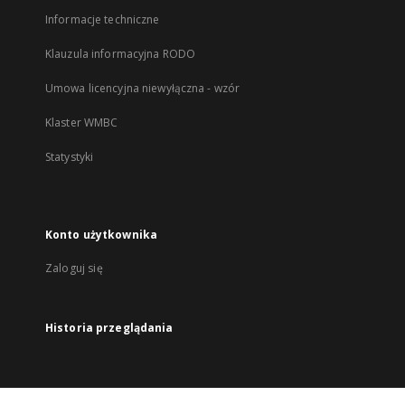
Informacje techniczne
Klauzula informacyjna RODO
Umowa licencyjna niewyłączna - wzór
Klaster WMBC
Statystyki
Konto użytkownika
Zaloguj się
Historia przeglądania