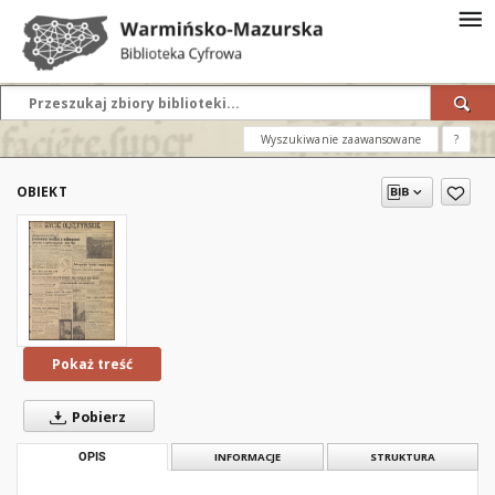
Wyszukiwanie zaawansowane
?
OBIEKT
Pokaż treść
Pobierz
OPIS
INFORMACJE
STRUKTURA