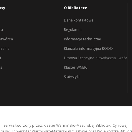
ksy
O Bibliotece
Dane kontaktowe
ca
Regulamin
łtwórca
Informacje techniczne
zanie
Klauzula informacyjna RODO
t
Umowa licencyjna niewyłączna - wzór
es
Klaster WMBC
Statystyki
Serwis tworzony przez: Klaster Warmińsko-Mazurskiej Biblioteki Cyfrowej.
tra są: Uniwersytet Warmińsko-Mazurski w Olsztynie oraz Wojewódzka Bibliote