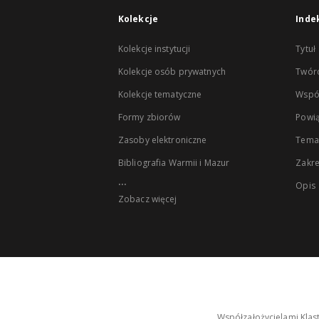
Kolekcje
Inde
Kolekcje instytucji
Tytuł
Kolekcje osób prywatnych
Twór
Kolekcje tematyczne
Wspó
Formy zbiorów
Powią
Zasoby elektroniczne
Tema
Bibliografia Warmii i Mazur
Zakr
...
Opis
Zobacz więcej
Współzałożycielami Klas