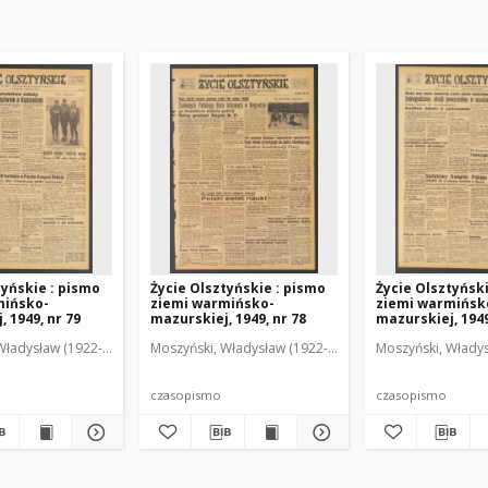
tyńskie : pismo
Życie Olsztyńskie : pismo
Życie Olsztyńsk
mińsko-
ziemi warmińsko-
ziemi warmińsk
 1949, nr 79
mazurskiej, 1949, nr 78
mazurskiej, 1949
Władysław (1922-2001). Red.
wski, Włodzimierz (1902-1971). Red.
Moszyński, Władysław (1922-2001). Red.
Mroczkowski, Włodzimierz (1902-1971). Red.
Osiecki, Andrzej. Red.
Moszyński, Władys
Mroczkowski, 
Osiec
czasopismo
czasopismo