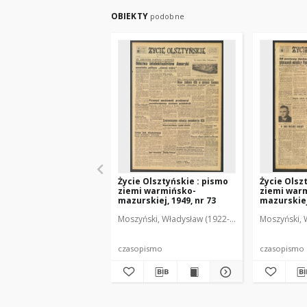
OBIEKTY
podobne
Życie Olsztyńskie : pismo
Życie Olsz
ziemi warmińsko-
ziemi war
mazurskiej, 1949, nr 73
mazurskiej,
Moszyński, Władysław (1922-2001). Red.
Moszyński, 
Mroczko
czasopismo
czasopismo