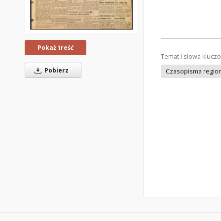
Pokaż treść
Temat i słowa klucz
Pobierz
Czasopisma regiona