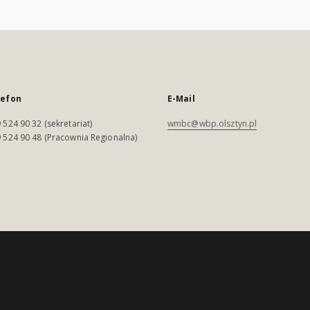
lefon
E-Mail
 524 90 32 (sekretariat)
wmbc@wbp.olsztyn.pl
 524 90 48 (Pracownia Regionalna)