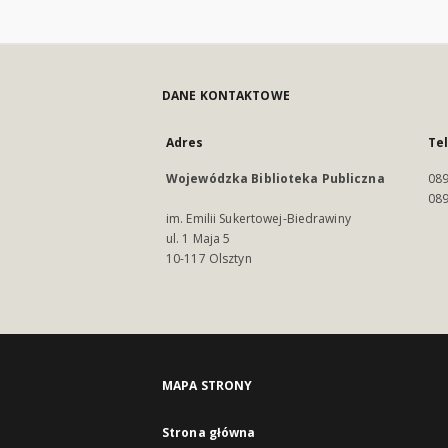
DANE KONTAKTOWE
Adres
Te
Wojewódzka Biblioteka Publiczna
089
089
im. Emilii Sukertowej-Biedrawiny
ul. 1 Maja 5
10-117 Olsztyn
MAPA STRONY
Strona główna