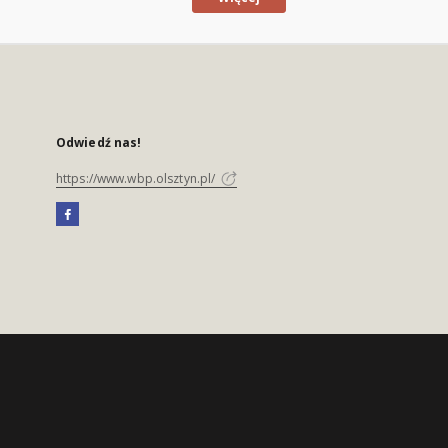
Odwiedź nas!
https://www.wbp.olsztyn.pl/