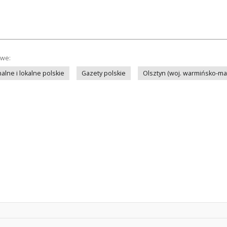
owe:
lne i lokalne polskie
Gazety polskie
Olsztyn (woj. warmińsko-ma