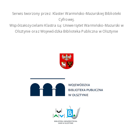
Serwis tworzony przez: Klaster Warmińsko-Mazurskiej Biblioteki
Cyfrowej.
Współzałożycielami Klastra są: Uniwersytet Warmińsko-Mazurski w
Olsztynie oraz Wojewódzka Biblioteka Publiczna w Olsztynie