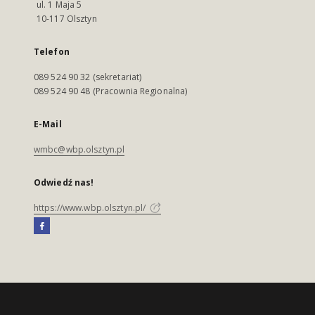
ul. 1 Maja 5
10-117 Olsztyn
Telefon
089 524 90 32 (sekretariat)
089 524 90 48 (Pracownia Regionalna)
E-Mail
wmbc@wbp.olsztyn.pl
Odwiedź nas!
https://www.wbp.olsztyn.pl/