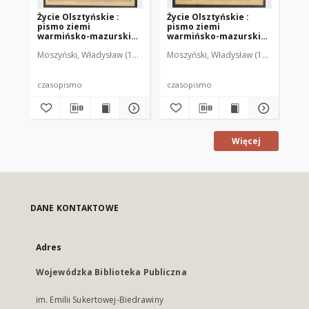
Życie Olsztyńskie :
Życie Olsztyńskie :
Życ
pismo ziemi
pismo ziemi
pi
warmińsko-mazurskiej,
warmińsko-mazurskiej,
wa
1949, nr 73
1949, nr 79
194
Moszyński, Władysław (1922-2001). Red.
Moszyński, Władysław (1922-2001). 
Mroczkowski, Włodzimierz (1
Mos
czasopismo
czasopismo
cz
Więcej
DANE KONTAKTOWE
Adres
Wojewódzka Biblioteka Publiczna
im. Emilii Sukertowej-Biedrawiny