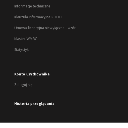
Informacje techniczne
Klauzula informacyjna RODO
Umowa licencyjna niewyłączna - wzór
Klaster WMBC
Statystyki
Konto użytkownika
Zaloguj się
Historia przeglądania