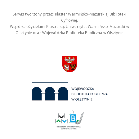
Serwis tworzony przez: Klaster Warmińsko-Mazurskiej Biblioteki
Cyfrowej.
Współzałożycielami Klastra są: Uniwersytet Warmińsko-Mazurski w
Olsztynie oraz Wojewódzka Biblioteka Publiczna w Olsztynie