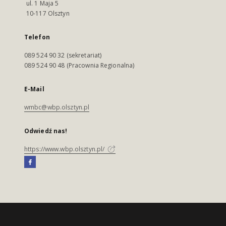
ul. 1 Maja 5
10-117 Olsztyn
Telefon
089 524 90 32 (sekretariat)
089 524 90 48 (Pracownia Regionalna)
E-Mail
wmbc@wbp.olsztyn.pl
Odwiedź nas!
https://www.wbp.olsztyn.pl/