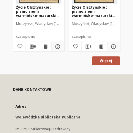
Życie Olsztyńskie :
Życie Olsztyńskie :
Życ
pismo ziemi
pismo ziemi
pi
warmińsko-mazurskiej,
warmińsko-mazurskiej,
wa
1949, nr 73
1949, nr 79
194
Moszyński, Władysław (1922-2001). Red.
Moszyński, Władysław (1922-2001). 
Mroczkowski, Włodzimierz (1
Mos
czasopismo
czasopismo
cz
Więcej
DANE KONTAKTOWE
Adres
Wojewódzka Biblioteka Publiczna
im. Emilii Sukertowej-Biedrawiny