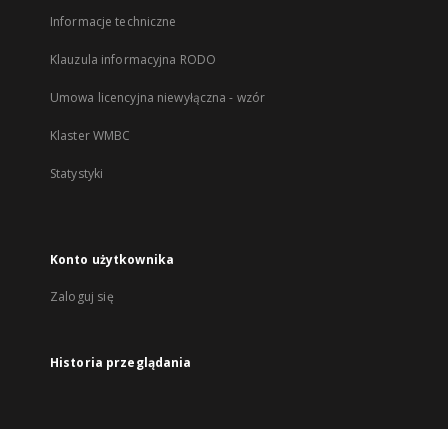
Informacje techniczne
Klauzula informacyjna RODO
Umowa licencyjna niewyłączna - wzór
Klaster WMBC
Statystyki
Konto użytkownika
Zaloguj się
Historia przeglądania