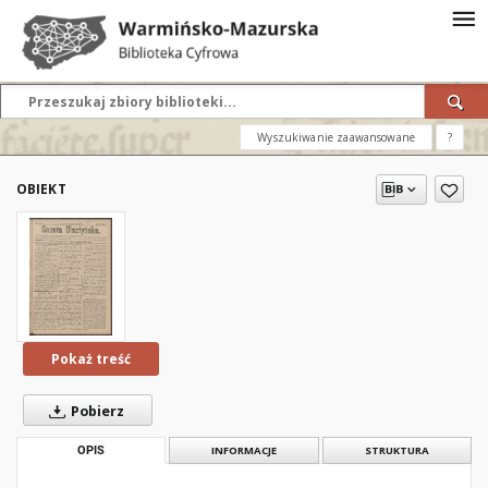
Wyszukiwanie zaawansowane
?
OBIEKT
Pokaż treść
Pobierz
OPIS
INFORMACJE
STRUKTURA