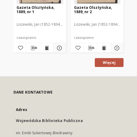
Gazeta Olsztyńska,
Gazeta Olsztyńska,
Ga
1889, nr 1
1889, nr 2
188
Liszewski, Jan (1852-1894). Red.
Liszewski, Jan (1852-1894). Red.
Lis
czasopismo
czasopismo
cz
Więcej
DANE KONTAKTOWE
Adres
Wojewódzka Biblioteka Publiczna
im. Emilii Sukertowej-Biedrawiny