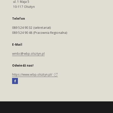
ul. 1 Maja 5
10-117 Olsztyn
Telefon
089 524 90 32 (sekretariat)
089 524 90 48 (Pracownia Regionalna)
E-Mail
wmbc@wbp.olsztyn.pl
Odwiedź nas!
https://www.wbp.olsztyn.pl/