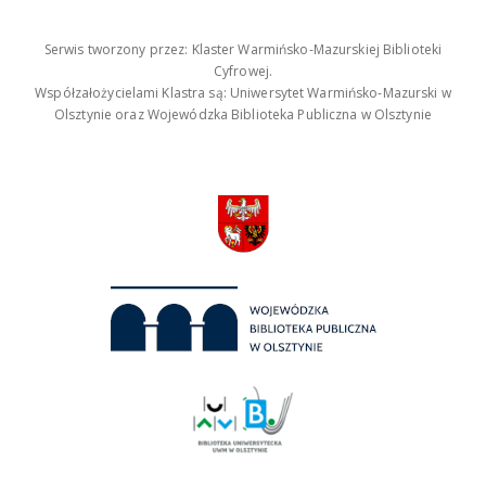
Serwis tworzony przez: Klaster Warmińsko-Mazurskiej Biblioteki
Cyfrowej.
Współzałożycielami Klastra są: Uniwersytet Warmińsko-Mazurski w
Olsztynie oraz Wojewódzka Biblioteka Publiczna w Olsztynie