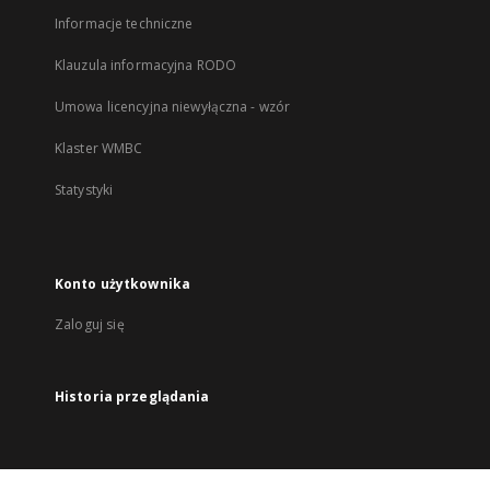
Informacje techniczne
Klauzula informacyjna RODO
Umowa licencyjna niewyłączna - wzór
Klaster WMBC
Statystyki
Konto użytkownika
Zaloguj się
Historia przeglądania