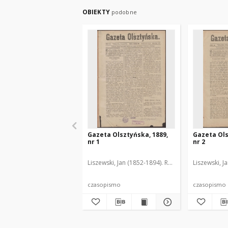
OBIEKTY
podobne
Gazeta Olsztyńska, 1889,
Gazeta Ols
nr 1
nr 2
Liszewski, Jan (1852-1894). Red.
Liszewski, J
czasopismo
czasopismo