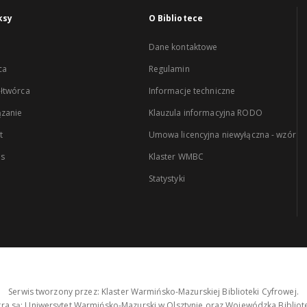
ksy
O Bibliotece
Dane kontaktowe
ca
Regulamin
łtwórca
Informacje techniczne
zanie
Klauzula informacyjna RODO
t
Umowa licencyjna niewyłączna - wzór
es
Klaster WMBC
Statystyki
Serwis tworzony przez: Klaster Warmińsko-Mazurskiej Biblioteki Cyfrowej.
tra są: Uniwersytet Warmińsko-Mazurski w Olsztynie oraz Wojewódzka Bibliote