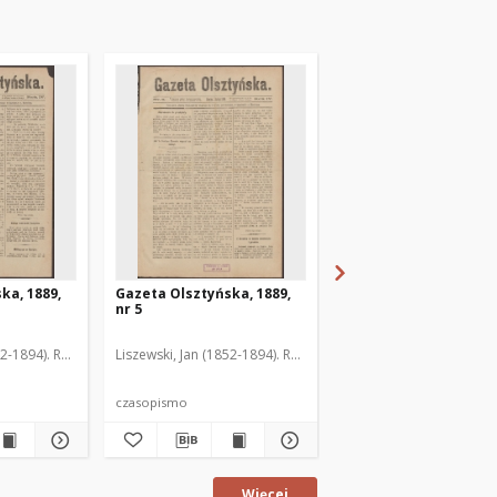
ka, 1889,
Gazeta Olsztyńska, 1889,
Gazeta Olsztyńska, 1
nr 5
nr 6
52-1894). Red.
Liszewski, Jan (1852-1894). Red.
Liszewski, Jan (1852-189
czasopismo
czasopismo
Więcej