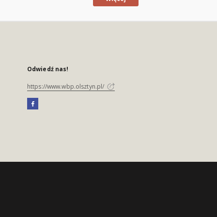
Odwiedź nas!
https://www.wbp.olsztyn.pl/