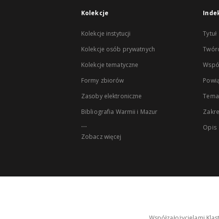
Kolekcje
Inde
Kolekcje instytucji
Tytuł
Kolekcje osób prywatnych
Twór
Kolekcje tematyczne
Wspó
Formy zbiorów
Powią
Zasoby elektroniczne
Tema
Bibliografia Warmii i Mazur
Zakr
...
Opis
Zobacz więcej
Współzałożycielami Klas