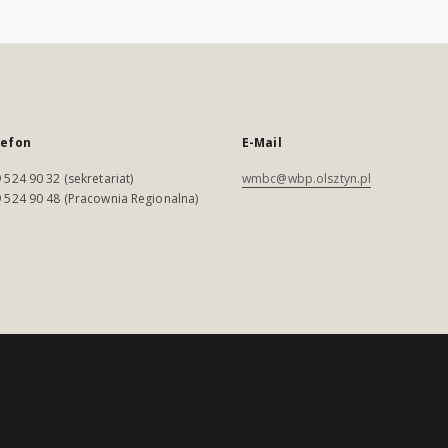
lefon
E-Mail
 524 90 32 (sekretariat)
wmbc@wbp.olsztyn.pl
 524 90 48 (Pracownia Regionalna)