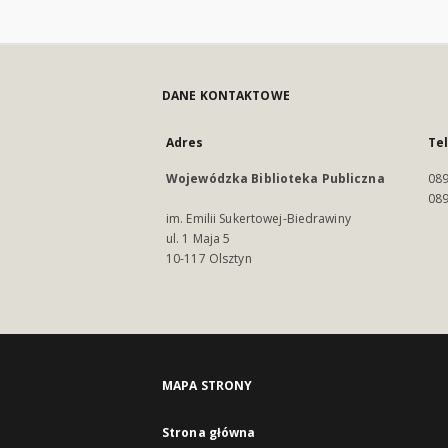
DANE KONTAKTOWE
Adres
Te
Wojewódzka Biblioteka Publiczna
089
089
im. Emilii Sukertowej-Biedrawiny
ul. 1 Maja 5
10-117 Olsztyn
MAPA STRONY
Strona główna