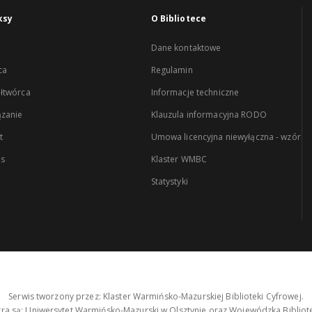
ksy
O Bibliotece
Dane kontaktowe
ca
Regulamin
łtwórca
Informacje techniczne
zanie
Klauzula informacyjna RODO
t
Umowa licencyjna niewyłączna - wzór
es
Klaster WMBC
Statystyki
Serwis tworzony przez: Klaster Warmińsko-Mazurskiej Biblioteki Cyfrowej.
tra są: Uniwersytet Warmińsko-Mazurski w Olsztynie oraz Wojewódzka Bibliote