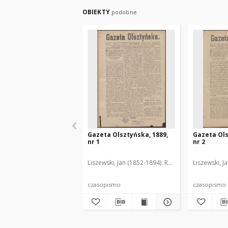
OBIEKTY
podobne
Gazeta Olsztyńska, 1889,
Gazeta Ols
nr 1
nr 2
Liszewski, Jan (1852-1894). Red.
Liszewski, J
czasopismo
czasopismo