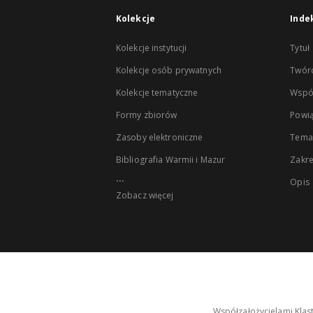
Kolekcje
Inde
Kolekcje instytucji
Tytuł
Kolekcje osób prywatnych
Twór
Kolekcje tematyczne
Wspó
Formy zbiorów
Powią
Zasoby elektroniczne
Tema
Bibliografia Warmii i Mazur
Zakr
...
Opis
Zobacz więcej
Współzałożycielami Klas