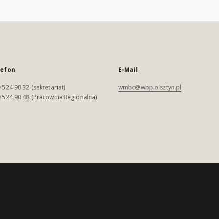
lefon
E-Mail
 524 90 32 (sekretariat)
wmbc@wbp.olsztyn.pl
 524 90 48 (Pracownia Regionalna)