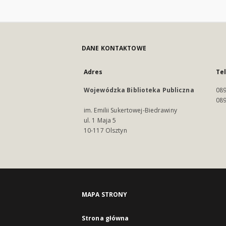
DANE KONTAKTOWE
Adres
Te
Wojewódzka Biblioteka Publiczna
089
089
im. Emilii Sukertowej-Biedrawiny
ul. 1 Maja 5
10-117 Olsztyn
MAPA STRONY
Strona główna