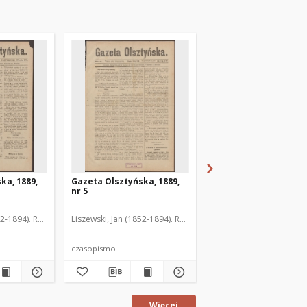
ka, 1889,
Gazeta Olsztyńska, 1889,
Gazeta Olsztyńska, 1
nr 5
nr 6
52-1894). Red.
Liszewski, Jan (1852-1894). Red.
Liszewski, Jan (1852-189
czasopismo
czasopismo
Więcej