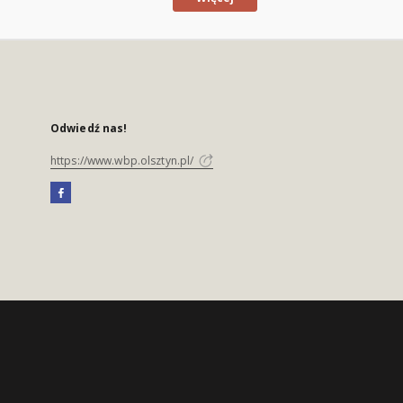
Odwiedź nas!
https://www.wbp.olsztyn.pl/