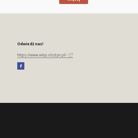
Odwiedź nas!
https://www.wbp.olsztyn.pl/