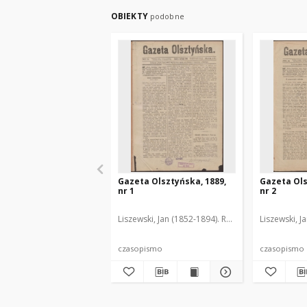
OBIEKTY
podobne
Gazeta Olsztyńska, 1889,
Gazeta Ols
nr 1
nr 2
Liszewski, Jan (1852-1894). Red.
Liszewski, J
czasopismo
czasopismo