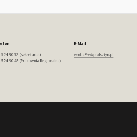
lefon
E-Mail
 524 90 32 (sekretariat)
wmbc@wbp.olsztyn.pl
 524 90 48 (Pracownia Regionalna)