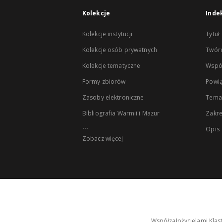
Kolekcje
Inde
Kolekcje instytucji
Tytuł
Kolekcje osób prywatnych
Twór
Kolekcje tematyczne
Wspó
Formy zbiorów
Powią
Zasoby elektroniczne
Tema
Bibliografia Warmii i Mazur
Zakr
...
Opis
Zobacz więcej
Współzałożycielami Klas