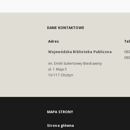
DANE KONTAKTOWE
Adres
Te
Wojewódzka Biblioteka Publiczna
089
089
im. Emilii Sukertowej-Biedrawiny
ul. 1 Maja 5
10-117 Olsztyn
MAPA STRONY
Strona główna