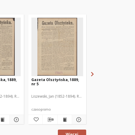
ka, 1889,
Gazeta Olsztyńska, 1889,
Gazeta Olsztyńska, 1
nr 5
nr 6
52-1894). Red.
Liszewski, Jan (1852-1894). Red.
Liszewski, Jan (1852-189
czasopismo
czasopismo
Więcej