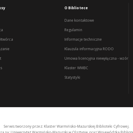
ksy
O Bibliotece
Dane kontaktowe
ca
Regulamin
łtwórca
Informacje techniczne
zanie
Klauzula informacyjna RODO
t
Umowa licencyjna niewyłączna - wzór
es
Klaster WMBC
Statystyki
Serwis tworzony przez: Klaster Warmińsko-Mazurskiej Biblioteki Cyfrowej.
tra są: Uniwersytet Warmińsko-Mazurski w Olsztynie oraz Wojewódzka Bibliote