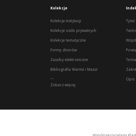
Kolekcje
Inde
Kolekcje instytucji
Tytuł
Kolekcje osób prywatnych
Twór
Kolekcje tematyczne
Wspó
Formy zbiorów
Powią
Zasoby elektroniczne
Tema
Bibliografia Warmii i Mazur
Zakr
...
Opis
Zobacz więcej
Współzałożycielami Klas