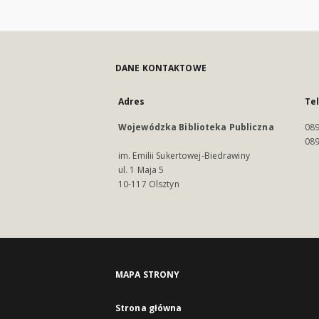
DANE KONTAKTOWE
Adres
Te
Wojewódzka Biblioteka Publiczna
089
089
im. Emilii Sukertowej-Biedrawiny
ul. 1 Maja 5
10-117 Olsztyn
MAPA STRONY
Strona główna