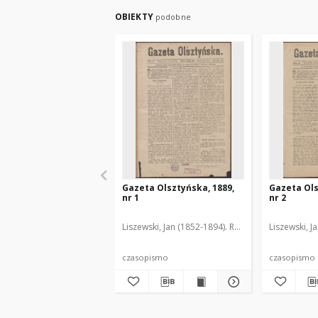
OBIEKTY
podobne
Gazeta Olsztyńska, 1889,
Gazeta Ols
nr 1
nr 2
Liszewski, Jan (1852-1894). Red.
Liszewski, J
czasopismo
czasopismo