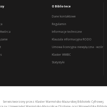
ksy
O Bibliotece
Dane kontaktowe
ca
Regulamin
łtwórca
Informacje techniczne
zanie
Klauzula informacyjna RODO
t
Umowa licencyjna niewyłączna - wzór
es
Klaster WMBC
Statystyki
Serwis tworzony przez: Klaster Warmińsko-Mazurskiej Biblioteki Cyfrowej.
tra są: Uniwersytet Warmińsko-Mazurski w Olsztynie oraz Wojewódzka Bibliote