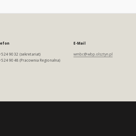
lefon
E-Mail
 524 90 32 (sekretariat)
wmbc@wbp.olsztyn.pl
 524 90 48 (Pracownia Regionalna)