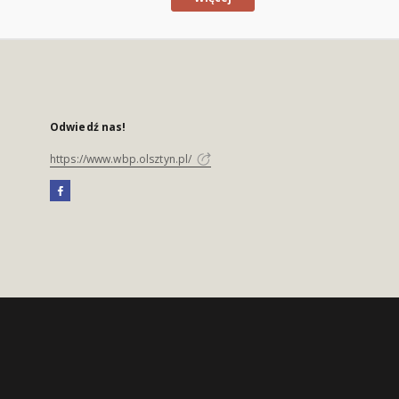
Odwiedź nas!
https://www.wbp.olsztyn.pl/