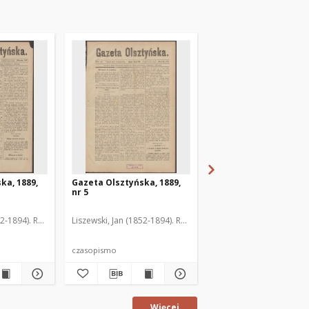
ka, 1889,
Gazeta Olsztyńska, 1889,
Gazeta Olsztyńska, 1
nr 5
nr 6
52-1894). Red.
Liszewski, Jan (1852-1894). Red.
Liszewski, Jan (1852-189
czasopismo
czasopismo
Więcej