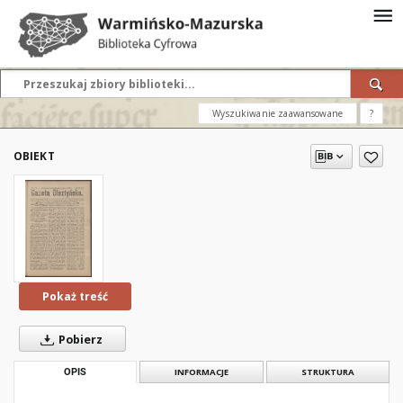
Wyszukiwanie zaawansowane
?
OBIEKT
Pokaż treść
Pobierz
OPIS
INFORMACJE
STRUKTURA