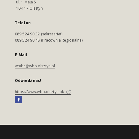
ul. 1 Maja 5
10-117 Olsztyn
Telefon
089 524 90 32 (sekretariat)
089 524 90 48 (Pracownia Regionalna)
E-Mail
wmbc@wbp.olsztyn.pl
Odwiedź nas!
https://www.wbp.olsztyn.pl/