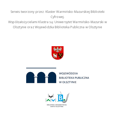
Serwis tworzony przez: Klaster Warmińsko-Mazurskiej Biblioteki
Cyfrowej.
Współzałożycielami Klastra są: Uniwersytet Warmińsko-Mazurski w
Olsztynie oraz Wojewódzka Biblioteka Publiczna w Olsztynie