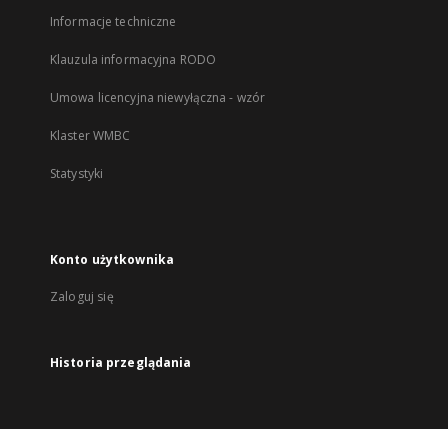
Informacje techniczne
Klauzula informacyjna RODO
Umowa licencyjna niewyłączna - wzór
Klaster WMBC
Statystyki
Konto użytkownika
Zaloguj się
Historia przeglądania