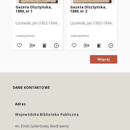
Gazeta Olsztyńska,
Gazeta Olsztyńska,
Ga
1889, nr 1
1889, nr 2
188
Liszewski, Jan (1852-1894). Red.
Liszewski, Jan (1852-1894). Red.
Lis
czasopismo
czasopismo
cz
Więcej
DANE KONTAKTOWE
Adres
Wojewódzka Biblioteka Publiczna
im. Emilii Sukertowej-Biedrawiny