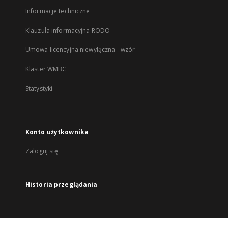
Informacje techniczne
Klauzula informacyjna RODO
Umowa licencyjna niewyłączna - wzór
Klaster WMBC
Statystyki
Konto użytkownika
Zaloguj się
Historia przeglądania