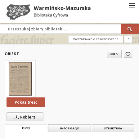
Wyszukiwanie zaawansowane
?
OBIEKT
Pokaż treść
Pobierz
OPIS
INFORMACJE
STRUKTURA