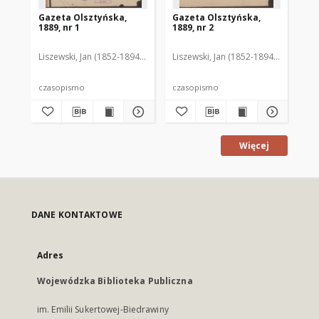
Gazeta Olsztyńska,
Gazeta Olsztyńska,
Ga
1889, nr 1
1889, nr 2
188
Liszewski, Jan (1852-1894). Red.
Liszewski, Jan (1852-1894). Red.
Lis
czasopismo
czasopismo
cz
Więcej
DANE KONTAKTOWE
Adres
Wojewódzka Biblioteka Publiczna
im. Emilii Sukertowej-Biedrawiny