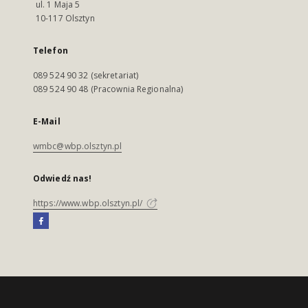
ul. 1 Maja 5
10-117 Olsztyn
Telefon
089 524 90 32 (sekretariat)
089 524 90 48 (Pracownia Regionalna)
E-Mail
wmbc@wbp.olsztyn.pl
Odwiedź nas!
https://www.wbp.olsztyn.pl/