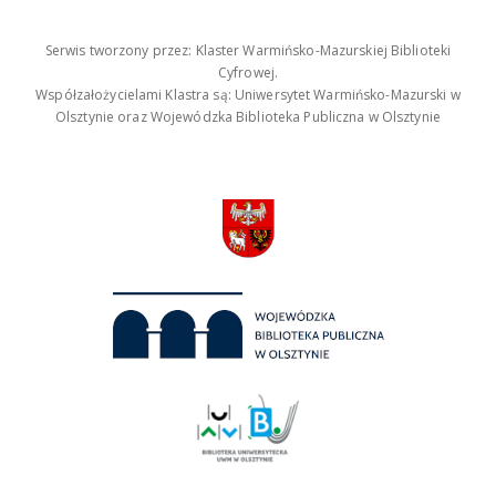
Serwis tworzony przez: Klaster Warmińsko-Mazurskiej Biblioteki
Cyfrowej.
Współzałożycielami Klastra są: Uniwersytet Warmińsko-Mazurski w
Olsztynie oraz Wojewódzka Biblioteka Publiczna w Olsztynie