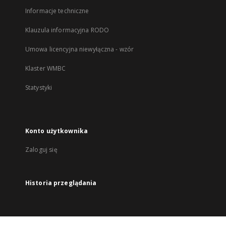
Informacje techniczne
Klauzula informacyjna RODO
Umowa licencyjna niewyłączna - wzór
Klaster WMBC
Statystyki
Konto użytkownika
Zaloguj się
Historia przeglądania