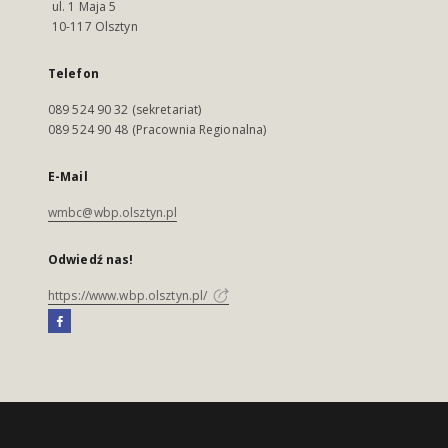
ul. 1 Maja 5
10-117 Olsztyn
Telefon
089 524 90 32 (sekretariat)
089 524 90 48 (Pracownia Regionalna)
E-Mail
wmbc@wbp.olsztyn.pl
Odwiedź nas!
https://www.wbp.olsztyn.pl/