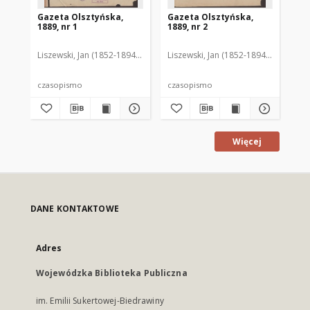
Gazeta Olsztyńska,
Gazeta Olsztyńska,
Ga
1889, nr 1
1889, nr 2
188
Liszewski, Jan (1852-1894). Red.
Liszewski, Jan (1852-1894). Red.
Lis
czasopismo
czasopismo
cz
Więcej
DANE KONTAKTOWE
Adres
Wojewódzka Biblioteka Publiczna
im. Emilii Sukertowej-Biedrawiny