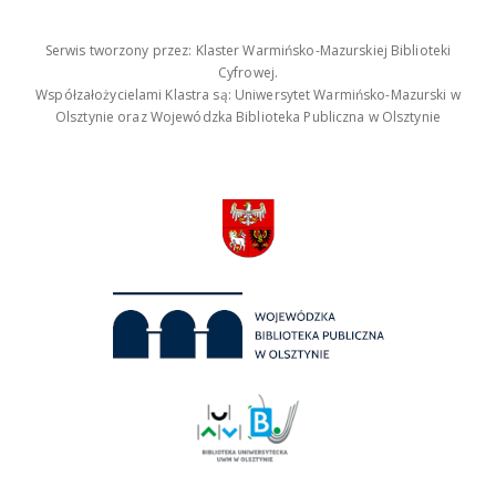
Serwis tworzony przez: Klaster Warmińsko-Mazurskiej Biblioteki
Cyfrowej.
Współzałożycielami Klastra są: Uniwersytet Warmińsko-Mazurski w
Olsztynie oraz Wojewódzka Biblioteka Publiczna w Olsztynie